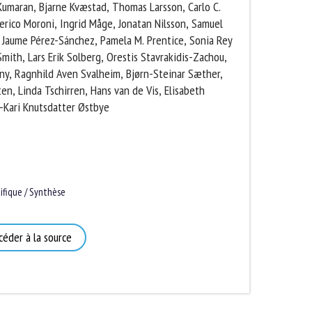
nthosh K. Kumaran, Bjarne Kvæstad, Thomas Larsson,
ro, Federico Moroni, Ingrid Måge, Jonatan Nilsson,
ulakis, Jaume Pérez-Sánchez, Pamela M. Prentice,
, Adrian Smith, Lars Erik Solberg, Orestis
 Stien, Anja Striberny, Ragnhild Aven Svalheim,
immerhaus, Hilde Toften, Linda Tschirren, Hans van
cas A. Zena, Tone-Kari Knutsdatter Østbye
fique / Synthèse
éder à la source