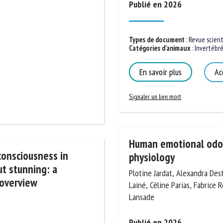
Publié en 2026
m *
Prénom
*
Types de document
:
Revue scienti
Catégories d'animaux
:
Invertébrés
ganisme
E-mail *
En savoir plus
Acc
En soumettant ce formulaire, j'accepte que les informations saisies soient
Signaler un lien mort
ilisées dans le cadre de la relation avec le CNR BEA. *
s champs suivis de * sont obligatoires
Human emotional odour
consciousness in
physiology
ut stunning: a
Plotine Jardat, Alexandra Dest
 overview
Lainé, Céline Parias, Fabrice Re
Lansade
Publié en 2026