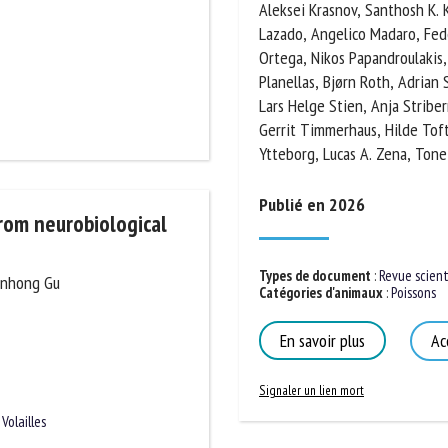
Kolarevic, Aleksei Krasnov, Sa
Carlo C. Lazado, Angelico Mada
Samuel Ortega, Nikos Papandro
Sonia Rey Planellas, Bjørn Roth
Stavrakidis-Zachou, Lars Helge
Bjørn-Steinar Sæther, Gerrit T
de Vis, Elisabeth Ytteborg, Lu
Publié en 2026
From neurobiological
Types de document
:
Revue scienti
anhong Gu
Catégories d'animaux
:
Poissons
En savoir plus
Acc
Signaler un lien mort
,
Volailles