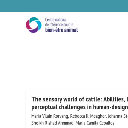
Skip
to
main
content
Se
The sensory world of cattle: Abilities, 
perceptual challenges in human-desig
Maria Vilain Rørvang, Rebecca K. Meagher, Johanna Ste
Ve
Cushon, Sheikh Rishad Ahmmad, Maria Camila Ceballo