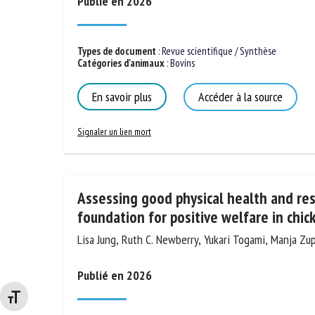
Publié en 2026
Types de document
:
Revue scientifique / Synthèse
Catégories d'animaux
:
Bovins
En savoir plus
Accéder à la source
Signaler un lien mort
Assessing good physical health and res
foundation for positive welfare in chic
Lisa Jung, Ruth C. Newberry, Yukari Togami, Manja Z
Publié en 2026
Changer la taille de la police