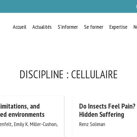
Accueil
Actualités
S’informer
Se former
Expertise
N
RECEVEZ CHAQUE MOIS GRATUITEMEN
LES DERNIÈRES ACTUALITÉS SUR LE
BIEN-ÊTRE ANIMAL
DISCIPLINE :
CELLULAIRE
lect language
limitations, and
Do Insects Feel Pain?
ned environments
Hidden Suffering
nfelt, Emily K. Miller-
Renz Soliman
uillez remplir le formulaire ci-dessous pour vous inscrire à notre newsletter :
s