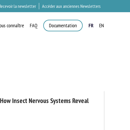
Recevoir la newsletter
Accéder aux anciennes Newsletters
ous connaître
FAQ
Documentation
FR
EN
×
T
 How Insect Nervous Systems Reveal