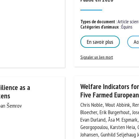
Types de document
:
Article scient
Catégories d'animaux
:
Équins
En savoir plus
Acc
Signaler un lien mort
Welfare Indicators for
ilience as a
Five Farmed European 
kens
Chris Noble, Wout Abbink, René
upan Šemrov
Bloecher, Erik Burgerhout, Jose
Evan Durland, Åsa M. Espmark, L
Georgopoulou, Karsten Heia, Ga
Heidi Johansen, Gunhild Seljeha