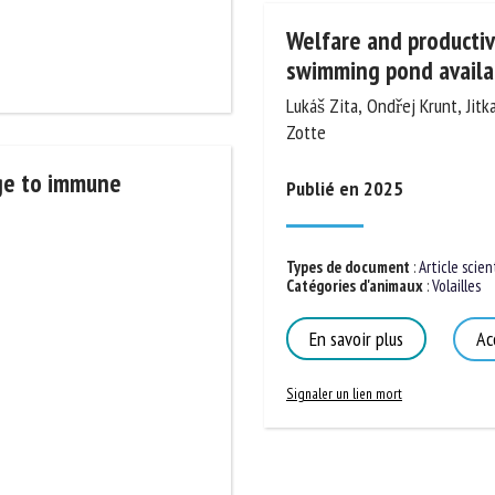
Welfare and productivi
swimming pond availabi
Lukáš Zita, Ondřej Krunt, Jitka
Dalle Zotte
nge to immune
Publié en 2025
Types de document
:
Article scient
Catégories d'animaux
:
Volailles
En savoir plus
Acc
Signaler un lien mort