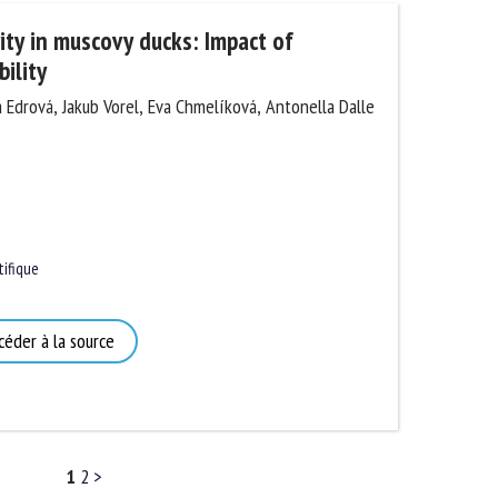
ty in muscovy ducks: Impact of
lity
 Edrová, Jakub Vorel, Eva Chmelíková, Antonella
ifique
éder à la source
1
2
>