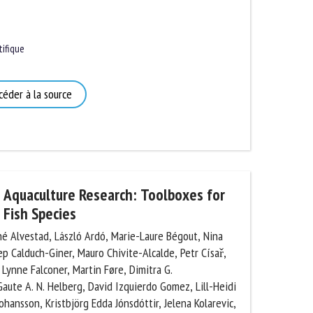
ifique
éder à la source
 Aquaculture Research: Toolboxes for
Fish Species
 Alvestad, László Ardó, Marie-Laure Bégout, Nina
p Calduch-Giner, Mauro Chivite-Alcalde, Petr Císař,
ynne Falconer, Martin Føre, Dimitra G.
ute A. N. Helberg, David Izquierdo Gomez, Lill-
ug Johansson, Kristbjörg Edda Jónsdóttir, Jelena