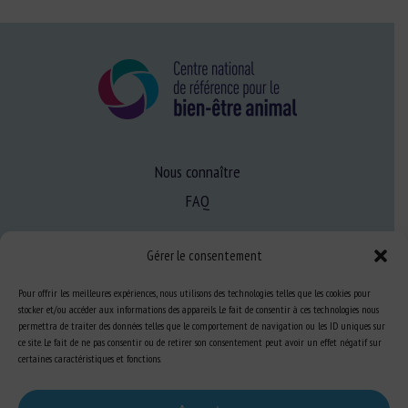
Nous connaître
FAQ
Gérer le consentement
Expertise
S’informer sur le BEA
Pour offrir les meilleures expériences, nous utilisons des technologies telles que les cookies pour
stocker et/ou accéder aux informations des appareils. Le fait de consentir à ces technologies nous
Se former au BEA
permettra de traiter des données telles que le comportement de navigation ou les ID uniques sur
ce site. Le fait de ne pas consentir ou de retirer son consentement peut avoir un effet négatif sur
certaines caractéristiques et fonctions.
Ressources