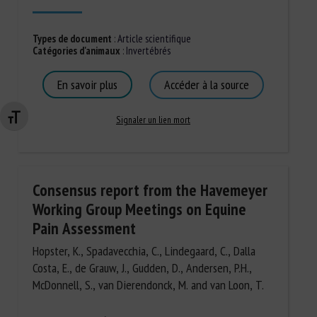
Types de document
:
Article scientifique
Catégories d'animaux
:
Invertébrés
En savoir plus
Accéder à la source
Changer la taille de la police
Signaler un lien mort
Consensus report from the Havemeyer
Working Group Meetings on Equine
Pain Assessment
Hopster, K., Spadavecchia, C., Lindegaard, C., Dalla
Costa, E., de Grauw, J., Gudden, D., Andersen, P.H.,
McDonnell, S., van Dierendonck, M. and van Loon, T.