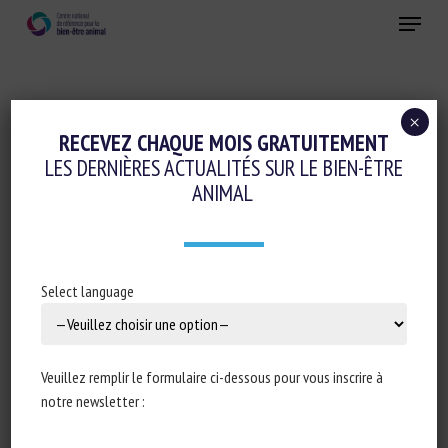
Skip
Menu
to
main
Fermer
content
×
RECEVEZ CHAQUE MOIS GRATUITEMENT
THÉMATIQUE :
DOULEUR
LES DERNIÈRES ACTUALITÉS SUR LE BIEN-ÊTRE
ANIMAL
Decapod Crustaceans in Animal Welfare
Select language
Law: Fragmentation, Gaps, and
Emerging Models in Europe and
Oceania
Veuillez remplir le formulaire ci-dessous pour vous inscrire à
Lorenzo Fruscella, Diego Antonio Sicuso, Daria Vitale,
notre newsletter :
Annamaria Passantino