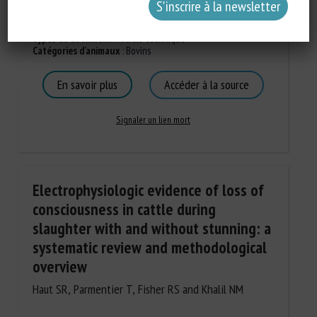
Types de document
:
Article technique
Catégories d'animaux
:
Bovins
En savoir plus
Accéder à la source
Signaler un lien mort
Electrophysiologic evidence of loss of
consciousness in cattle during
slaughter with and without stunning: a
systematic review and methodological
overview
Haut SR, Parmentier T, Fisher RS and Khalil NM