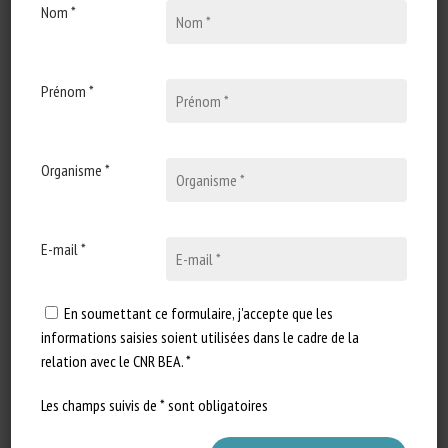
Publié en 2026
Nom *
Types de document
:
Revue scientifique / Synthèse
Prénom *
Catégories d'animaux
:
Invertébrés
En savoir plus
Accéder à la source
Organisme *
Signaler un lien mort
E-mail *
Conséquences des procédures
En soumettant ce formulaire, j'accepte que les
douloureuses et stressantes chez les
informations saisies soient utilisées dans le cadre de la
bovins
relation avec le CNR BEA. *
EURCAW Ruminants & Equines
Les champs suivis de * sont obligatoires
Publié en 2026