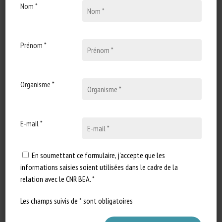
Nom *
Publié en 2026
Prénom *
Types de document
:
Revue scientifique / Synthèse
Catégories d'animaux
:
Tous animaux
En savoir plus
Accéder à la source
Organisme *
Signaler un lien mort
E-mail *
Behavioral challenges and welfare
En soumettant ce formulaire, j'accepte que les
informations saisies soient utilisées dans le cadre de la
implications in lambs raised under
relation avec le CNR BEA. *
intensive dairy sheep production
systems
Les champs suivis de * sont obligatoires
Simeonov M, Harmon DL and Freitas-de-Melo A