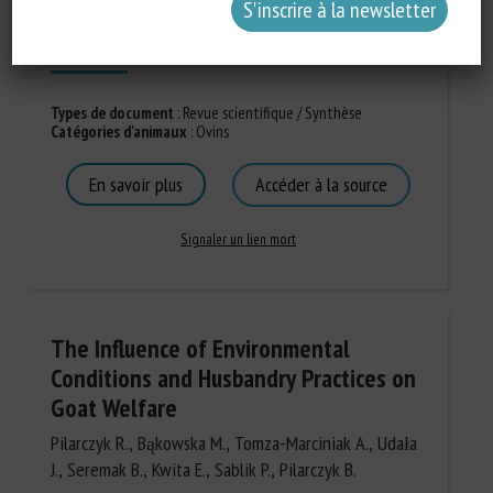
Publié en 2026
Types de document
:
Revue scientifique / Synthèse
Catégories d'animaux
:
Ovins
En savoir plus
Accéder à la source
Signaler un lien mort
The Influence of Environmental
Conditions and Husbandry Practices on
Goat Welfare
Pilarczyk R., Bąkowska M., Tomza-Marciniak A., Udała
J., Seremak B., Kwita E., Sablik P., Pilarczyk B.