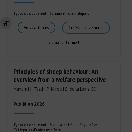
Types de document
:
Documents scientifiques
Changer la taille de la police
En savoir plus
Accéder à la source
Signaler un lien mort
Principles of sheep behaviour: An
overview from a welfare perspective
Manenti I, Toschi P, Miretti S, de la Lama GC
Publié en 2026
Types de document
:
Revue scientifique / Synthèse
Catégories d'animaux
:
Ovins