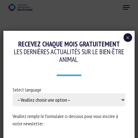
Skip
Menu
to
main
Fermer
content
×
RECEVEZ CHAQUE MOIS GRATUITEMENT
THÉMATIQUE :
RELATION INTRA-ESPÈCE
LES DERNIÈRES ACTUALITÉS SUR LE BIEN-ÊTRE
ANIMAL
Review: The roles of individuality and
Select language
social life in shaping positive animal
welfare in livestock species
Charlotte Goursot Sara Hintze, Maria Vilain Rørvang,
Veuillez remplir le formulaire ci-dessous pour vous inscrire à
Océane Schmitt, David Arney, Xavier Boivin, Anita
notre newsletter :
Koni, Camille Montalcini, Ruth C. Newberry, Céline
Tallet, Manja Zupan Šemrov, Sébastien Goumon