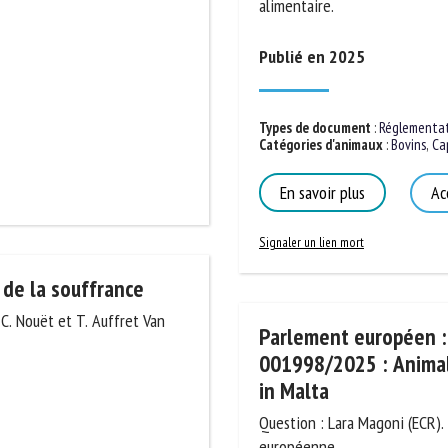
souveraineté alimentaire.
m *
Prénom
*
Publié en 2025
ganisme
E-mail *
Types de document
:
Réglementatio
Catégories d'animaux
:
Bovins
,
Capr
En soumettant ce formulaire, j'accepte que les informations saisies soient
En savoir plus
Acc
ilisées dans le cadre de la relation avec le CNR BEA. *
s champs suivis de * sont obligatoires
Signaler un lien mort
 de la souffrance
Parlement européen : r
-C. Nouët et T. Auffret Van
001998/2025 : Animals
in Malta
Question : Lara Magoni (ECR).
européenne