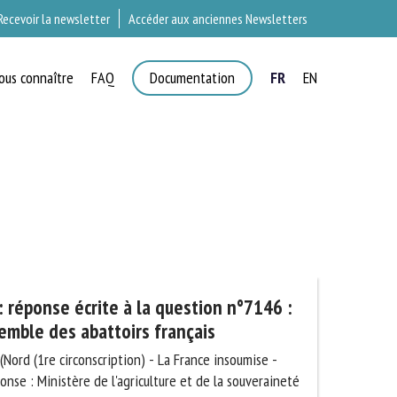
Recevoir la newsletter
Accéder aux anciennes Newsletters
ous connaître
FAQ
Documentation
FR
EN
×
T
réponse écrite à la question n°7146 :
emble des abattoirs français
Nord (1re circonscription) - La France insoumise -
se : Ministère de l'agriculture et de la