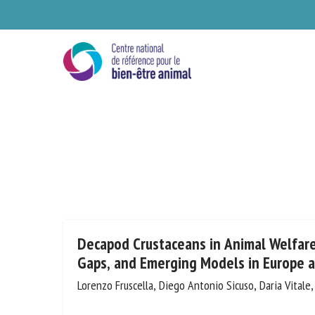
Skip
to
main
content
Se
Decapod Crustaceans in Animal Welfar
Fragmentation, Gaps, and Emerging Mo
Oceania
Ve
Lorenzo Fruscella, Diego Antonio Sicuso, Daria Vitale