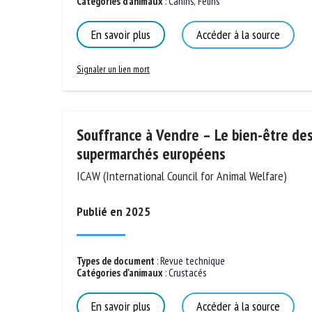
Types de document
:
Revue technique
Catégories d'animaux
:
Canins
,
Félins
En savoir plus
Accéder à la source
Signaler un lien mort
Souffrance à Vendre – Le bien-être des
supermarchés européens
ICAW (International Council for Animal Welfare)
Publié en 2025
Types de document
:
Revue technique
Catégories d'animaux
:
Crustacés