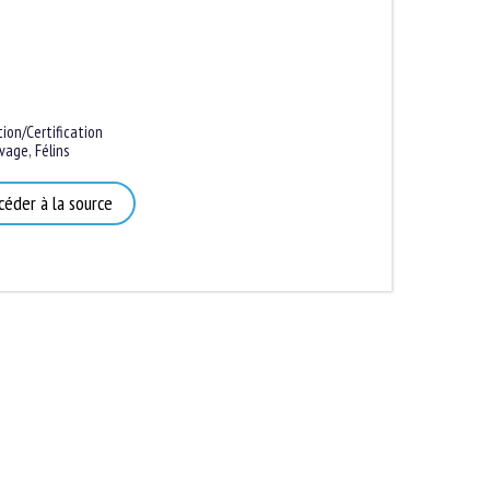
n/Certification
age
,
Félins
éder à la source