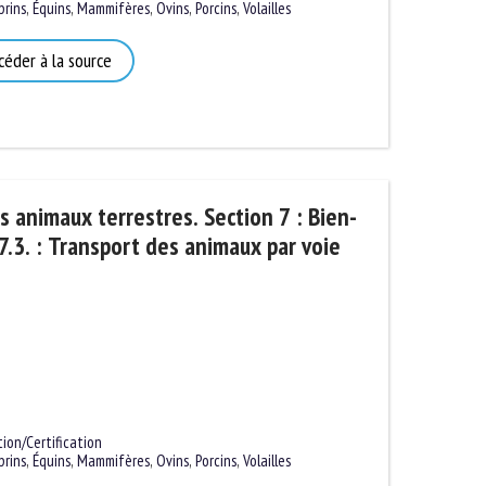
ins
,
Équins
,
Mammifères
,
Ovins
,
Porcins
,
Volailles
éder à la source
 animaux terrestres. Section 7 : Bien-
.3. : Transport des animaux par voie
n/Certification
ins
,
Équins
,
Mammifères
,
Ovins
,
Porcins
,
Volailles