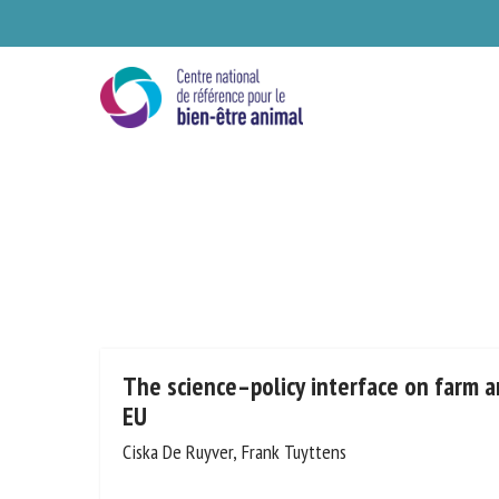
Skip
to
main
content
Se
The science–policy interface on farm a
EU
Ciska De Ruyver, Frank Tuyttens
Ve