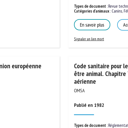
Types de document
:
Revue techni
Catégories d'animaux
:
Canins
,
Féli
En savoir plus
Acc
Signaler un lien mort
Code sanitaire pour les
’Union européenne
être animal. Chapitre 7
aérienne
OMSA
Publié en 1982
Types de document
:
Réglementatio