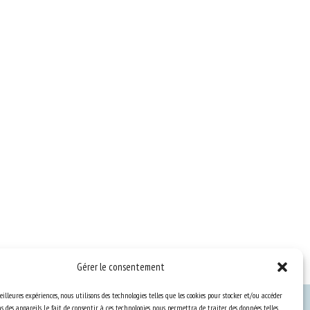
Gérer le consentement
eilleures expériences, nous utilisons des technologies telles que les cookies pour stocker et/ou accéder
 des appareils. Le fait de consentir à ces technologies nous permettra de traiter des données telles