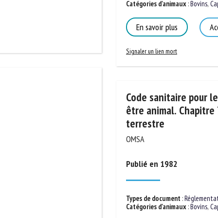
Catégories d'animaux
:
Bovins
,
Capr
En savoir plus
Acc
Signaler un lien mort
Code sanitaire pour les
être animal. Chapitre 7
terrestre
OMSA
Publié en 1982
Types de document
:
Réglementatio
Catégories d'animaux
:
Bovins
,
Capr