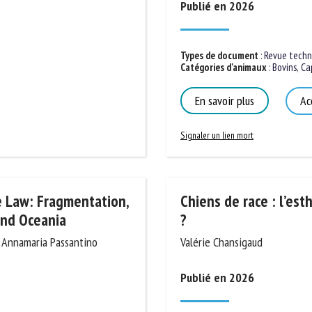
Publié en 2026
m *
Prénom
*
Types de document
:
Revue techni
Catégories d'animaux
:
Bovins
,
Capr
ganisme
E-mail *
En savoir plus
Acc
En soumettant ce formulaire, j'accepte que les informations saisies soient
Signaler un lien mort
ilisées dans le cadre de la relation avec le CNR BEA. *
s champs suivis de * sont obligatoires
e Law:
Chiens de race : l’esthé
dels in Europe and
souffrance ?
Valérie Chansigaud
, Annamaria Passantino
Publié en 2026