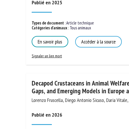
Publié en 2025
No
Types de document
:
Article technique
Catégories d'animaux
:
Tous animaux
Or
*
En savoir plus
Accéder à la source
Signaler un lien mort
ut
Le
Decapod Crustaceans in Animal Welfar
Fragmentation, Gaps, and Emerging Mo
Oceania
Lorenzo Fruscella, Diego Antonio Sicuso, Daria Vitale
Publié en 2026