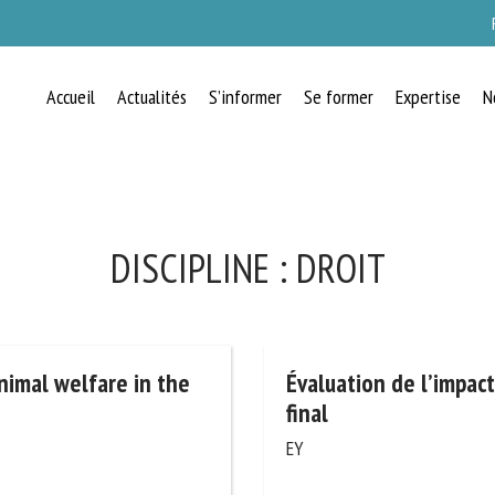
Accueil
Actualités
S’informer
Se former
Expertise
N
RECEVEZ CHAQUE MOIS GRATUITEMEN
LES DERNIÈRES ACTUALITÉS SUR LE
BIEN-ÊTRE ANIMAL
DISCIPLINE :
DROIT
lect language
nimal welfare in the
Évaluation de l’impact
rapport final
EY
uillez remplir le formulaire ci-dessous pour vous inscrire à notre newsletter :