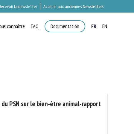
Recevoir la newsletter
Accéder aux anciennes Newsletters
ous connaître
FAQ
Documentation
FR
EN
T
 du PSN sur le bien-être animal-