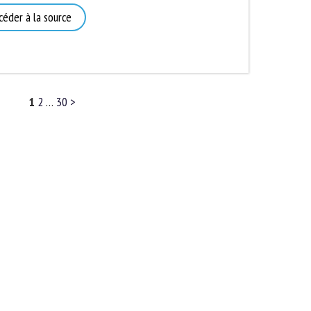
éder à la source
1
2
…
30
>