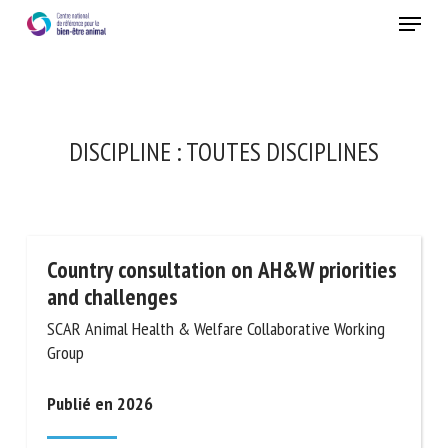
Skip
Menu
to
main
Fermer
content
×
RECEVEZ CHAQUE MOIS GRATUITEMENT
DISCIPLINE :
TOUTES DISCIPLINES
LES DERNIÈRES ACTUALITÉS SUR LE BIEN-ÊTRE
ANIMAL
Country consultation on AH&W
Select language
priorities and challenges
SCAR Animal Health & Welfare Collaborative Working
Group
Veuillez remplir le formulaire ci-dessous pour vous inscrire à
notre newsletter :
Publié en 2026