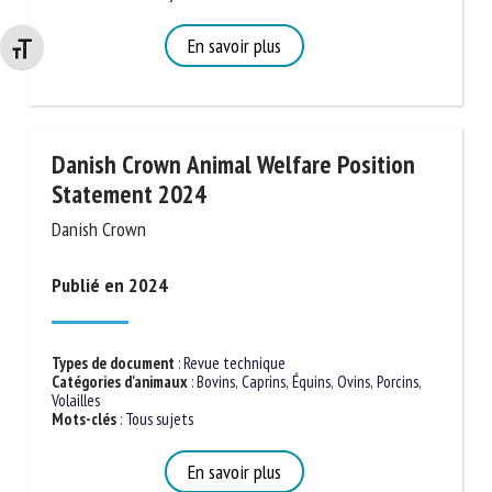
Volailles
Mots-clés
:
Tous sujets
Changer la taille de la police
En savoir plus
Danish Crown Animal Welfare Position
Statement 2024
Danish Crown
Publié en 2024
Types de document
:
Revue technique
Catégories d'animaux
:
Bovins
,
Caprins
,
Équins
,
Ovins
,
Porcins
,
Volailles
Mots-clés
:
Tous sujets