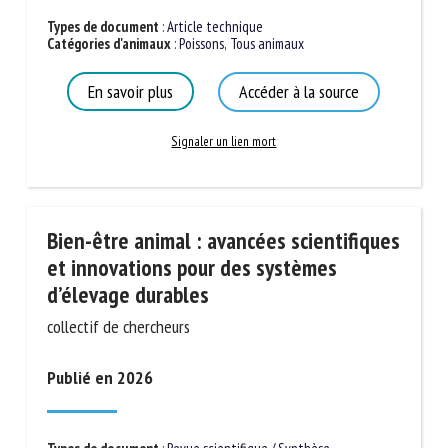
Nom *
Types de document
:
Article technique
Catégories d'animaux
:
Poissons
,
Tous animaux
En savoir plus
Accéder à la source
Prénom *
Signaler un lien mort
Organisme *
Bien-être animal : avancées
E-mail *
scientifiques et innovations pour des
systèmes d’élevage durables
En soumettant ce formulaire, j'accepte que les
collectif de chercheurs
informations saisies soient utilisées dans le cadre de la
relation avec le CNR BEA. *
Publié en 2026
Les champs suivis de * sont obligatoires