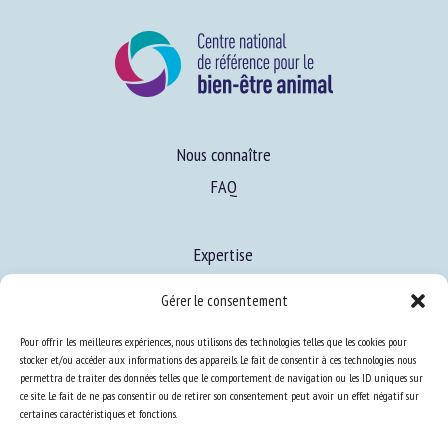
Nous connaître
FAQ
Expertise
Gérer le consentement
S’informer sur le BEA
Se former au BEA
Pour offrir les meilleures expériences, nous utilisons des technologies telles que les cookies pour
stocker et/ou accéder aux informations des appareils. Le fait de consentir à ces technologies nous
permettra de traiter des données telles que le comportement de navigation ou les ID uniques sur
ce site. Le fait de ne pas consentir ou de retirer son consentement peut avoir un effet négatif sur
certaines caractéristiques et fonctions.
Ressources