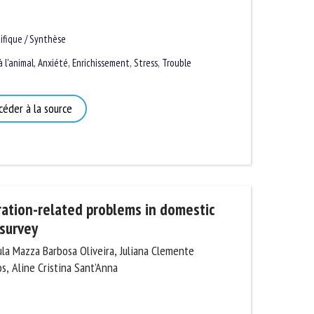
fique / Synthèse
l'animal
,
Anxiété
,
Enrichissement
,
Stress
,
Trouble
éder à la source
ration-related problems in domestic
survey
a Mazza Barbosa Oliveira, Juliana Clemente
, Aline Cristina Sant’Anna