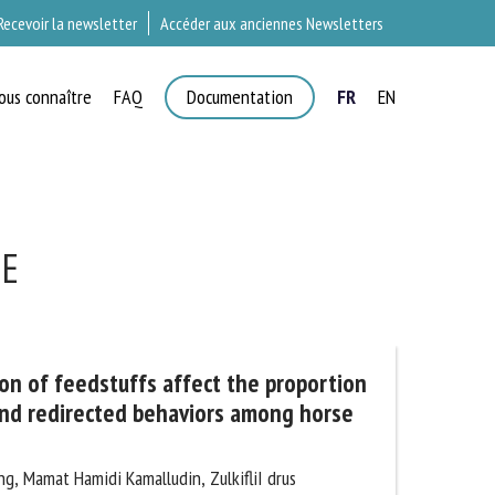
Recevoir la newsletter
Accéder aux anciennes Newsletters
ous connaître
FAQ
Documentation
FR
EN
×
T
E
n of feedstuffs affect the
reotypies and redirected behaviors
groups?
g, Mamat Hamidi Kamalludin, ZulkifliI drus