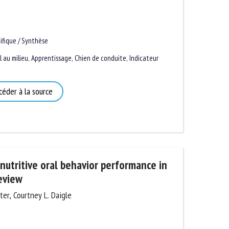
fique / Synthèse
au milieu
,
Apprentissage
,
Chien de conduite
,
Indicateur
éder à la source
nutritive oral behavior performance in
eview
er, Courtney L. Daigle