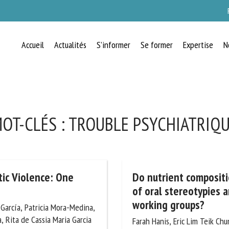
Accueil
Actualités
S’informer
Se former
Expertise
N
RECEVEZ CHAQUE MOIS GRATUITEMEN
LES DERNIÈRES ACTUALITÉS SUR LE
BIEN-ÊTRE ANIMAL
OT-CLÉS :
TROUBLE PSYCHIATRIQU
lect language
tic Violence: One
Do nutrient compositio
proportion of oral ste
among horse working 
arcía, Patricia Mora-
uillez remplir le formulaire ci-dessous pour vous inscrire à notre newsletter :
coechea, Rita de Cassia
Farah Hanis, Eric Lim Teik Chun