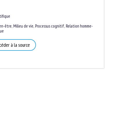
ifique
n-être
,
Milieu de vie
,
Processus cognitif
,
Relation homme-
e
éder à la source