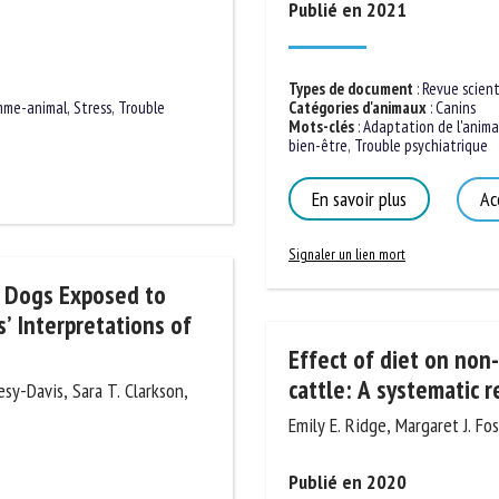
Publié en 2021
Types de document
:
Revue scienti
Catégories d'animaux
:
Canins
Mots-clés
:
Adaptation de l'animal 
mme-animal
,
Stress
,
Trouble
bien-être
,
Trouble psychiatrique
En savoir plus
Acc
Signaler un lien mort
n Dogs Exposed to
 Interpretations of
Effect of diet on non-
cattle: A systematic r
sy-Davis, Sara T. Clarkson,
Emily E. Ridge, Margaret J. Fost
Publié en 2020