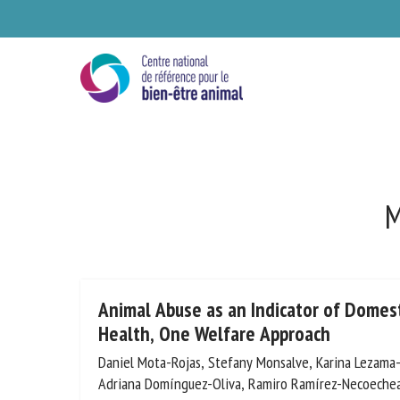
Skip
to
main
content
M
Se
Animal Abuse as an Indicator of Domes
Health, One Welfare Approach
Daniel Mota-Rojas, Stefany Monsalve, Karina Lezama-G
Ve
Medina, Adriana Domínguez-Oliva, Ramiro Ramírez-Ne