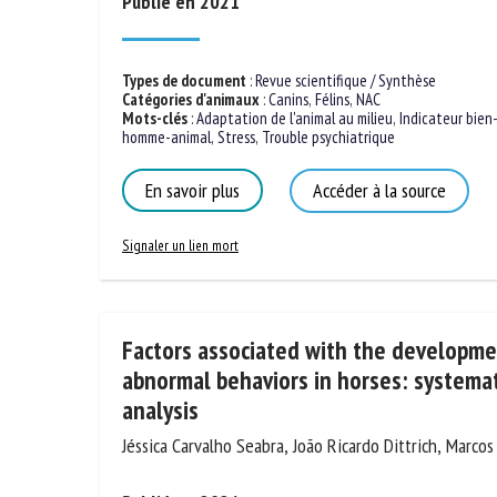
Publié en 2021
Types de document
:
Revue scientifique / Synthèse
Catégories d'animaux
:
Canins
,
Félins
,
NAC
Mots-clés
:
Adaptation de l'animal au milieu
,
Indicateur bien
homme-animal
,
Stress
,
Trouble psychiatrique
En savoir plus
Accéder à la source
Signaler un lien mort
Factors associated with the developme
abnormal behaviors in horses: systema
analysis
Jéssica Carvalho Seabra, João Ricardo Dittrich, Marco