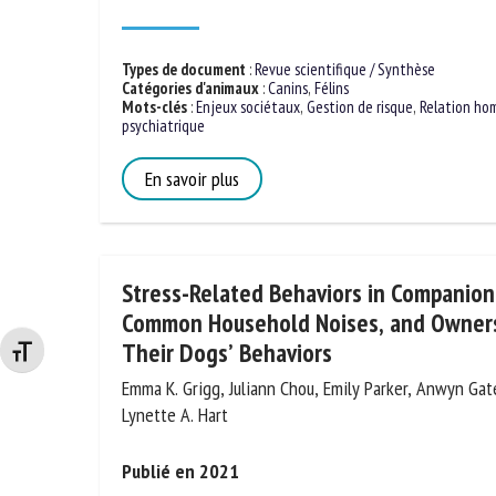
Publié en 2015
Types de document
:
Revue scientifique / Synthèse
Catégories d'animaux
:
Canins
,
Félins
Mots-clés
:
Enjeux sociétaux
,
Gestion de risque
,
Relation ho
psychiatrique
En savoir plus
Stress-Related Behaviors in Companio
Common Household Noises, and Owners’
Changer la taille de la police
Their Dogs’ Behaviors
Emma K. Grigg, Juliann Chou, Emily Parker, Anwyn Gate
Lynette A. Hart