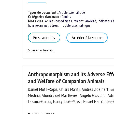
Publié en 2021
Types de document
:
Article scientifique
Catégories d'animaux
:
Canins
Mots-clés
:
Animal-based measurement
,
Anxiété
,
Indicateur 
homme-animal
,
Stress
,
Trouble psychiatrique
En savoir plus
Accéder à la source
Signaler un lien mort
Anthropomorphism and Its Adverse Effe
and Welfare of Companion Animals
Daniel Mota-Rojas, Chiara Mariti, Andrea Zdeinert, G
Medina, Alondra del Mar Reyes, Angelo Gazzano, Adr
Karina Lezama-García, Nancy José-Pérez, Ismael Hern