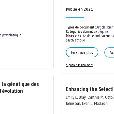
m *
Prénom
Publié en 2021
*
ganisme
E-mail *
Types de document
:
Article scient
Catégories d'animaux
:
Équins
Mots-clés
:
Anxiété
,
Indicateur bie
psychiatrique
e psychiatrique
En soumettant ce formulaire, j'accepte que les informations saisies soient
ilisées dans le cadre de la relation avec le CNR BEA. *
En savoir plus
Acc
s champs suivis de * sont obligatoires
Signaler un lien mort
Enhancing the Selecti
e la génétique des
d’évolution
Emily E. Bray, Cynthia M. Otto, 
Johnston, Evan L. MacLean