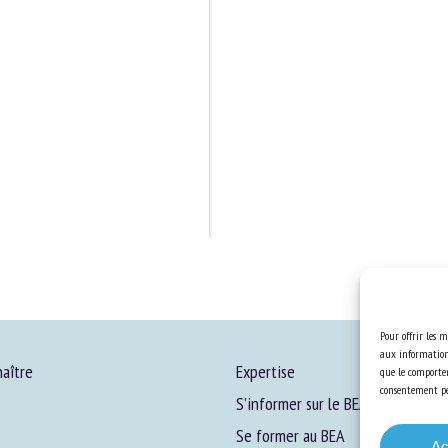
Pour offrir les m
aux informations
aître
Expertise
que le comportem
consentement peu
S’informer sur le BEA
Se former au BEA
Ac