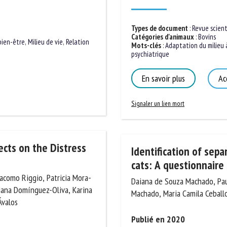
Types de document
:
Revue scienti
Catégories d'animaux
:
Bovins
Mots-clés
:
Adaptation du milieu à 
bien-être
,
Milieu de vie
,
Relation
psychiatrique
En savoir plus
Acc
Signaler un lien mort
Identification of sepa
cts on the Distress
cats: A questionnaire 
Daiana de Souza Machado, Paul
iacomo Riggio, Patricia Mora-
Machado, Maria Camila Ceballos
iana Domínguez-Oliva,
ández-Ávalos
Publié en 2020