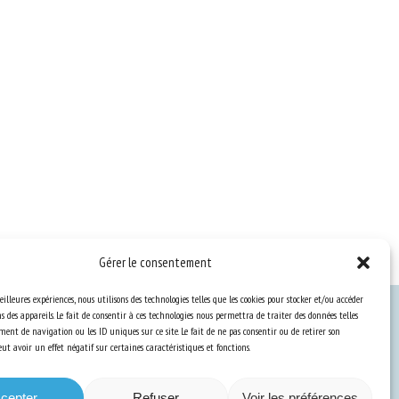
Gérer le consentement
eilleures expériences, nous utilisons des technologies telles que les cookies pour stocker et/ou accéder
 des appareils. Le fait de consentir à ces technologies nous permettra de traiter des données telles
ent de navigation ou les ID uniques sur ce site. Le fait de ne pas consentir ou de retirer son
Ressources
t avoir un effet négatif sur certaines caractéristiques et fonctions.
S’abonner aux actualités
cepter
Refuser
Voir les préférences