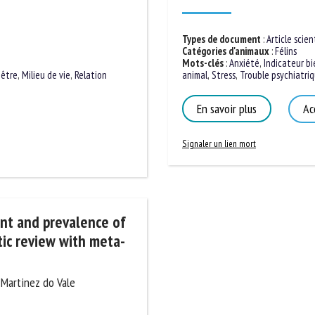
Types de document
:
Article scient
Catégories d'animaux
:
Félins
Mots-clés
:
Anxiété
,
Indicateur bie
animal
,
Stress
,
Trouble psychiatriqu
-être
,
Milieu de vie
,
Relation
En savoir plus
Acc
Signaler un lien mort
nt and prevalence of
tic review with meta-
s Martinez do Vale