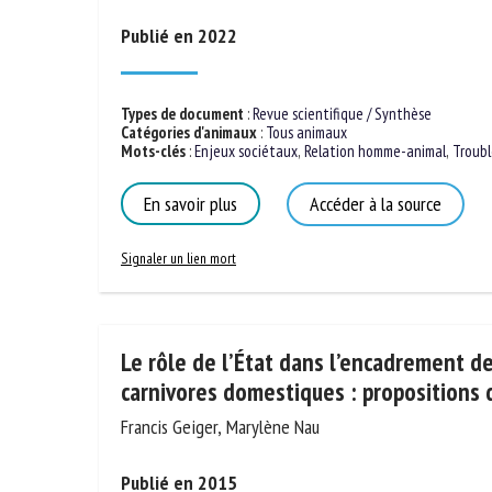
Maria Garcia
No
Publié en 2022
Or
Types de document
:
Revue scientifique / Synthèse
*
Catégories d'animaux
:
Tous animaux
Mots-clés
:
Enjeux sociétaux
,
Relation homme-animal
,
Troubl
ut
En savoir plus
Accéder à la source
Le
Signaler un lien mort
Le rôle de l’État dans l’encadrement d
carnivores domestiques : propositions 
Francis Geiger, Marylène Nau