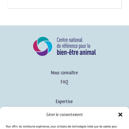
Signaler un lien mort
Nous connaître
FAQ
Expertise
Gérer le consentement
S’informer sur le BEA
Pour offrir les meilleures expériences, nous utilisons des technologies telles que les cookies pour
Se former au BEA