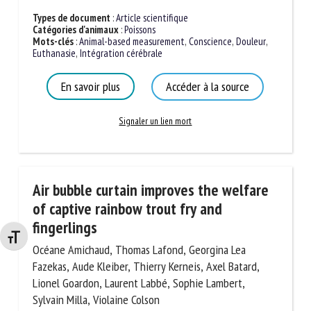
Types de document
:
Article scientifique
Catégories d'animaux
:
Poissons
Mots-clés
:
Animal-based measurement
,
Conscience
,
Douleur
,
Euthanasie
,
Intégration cérébrale
En savoir plus
Accéder à la source
Signaler un lien mort
Air bubble curtain improves the welfare
of captive rainbow trout fry and
fingerlings
Changer la taille de la police
Océane Amichaud, Thomas Lafond, Georgina Lea
Fazekas, Aude Kleiber, Thierry Kerneis, Axel Batard,
Lionel Goardon, Laurent Labbé, Sophie Lambert,
Sylvain Milla, Violaine Colson