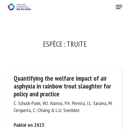
Skip
Menu
to
main
Fermer
content
×
RECEVEZ CHAQUE MOIS GRATUITEMENT
ESPÈCE :
TRUITE
LES DERNIÈRES ACTUALITÉS SUR LE BIEN-ÊTRE
ANIMAL
Quantifying the welfare impact of air
Select language
asphyxia in rainbow trout slaughter for
policy and practice
C. Schuck-Paim, W.J. Alonso, P.A. Pereira, J.L. Saraiva, M.
Veuillez remplir le formulaire ci-dessous pour vous inscrire à
Cerqueira, C. Chiang & L.U. Sneddon
notre newsletter :
Publié en 2025