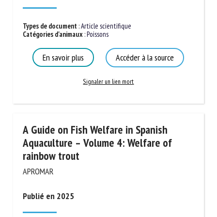
Nom *
Types de document
:
Article scientifique
Catégories d'animaux
:
Poissons
Prénom *
En savoir plus
Accéder à la source
Signaler un lien mort
Organisme *
E-mail *
A Guide on Fish Welfare in Spanish
Aquaculture – Volume 4: Welfare of
En soumettant ce formulaire, j'accepte que les
rainbow trout
informations saisies soient utilisées dans le cadre de la
APROMAR
relation avec le CNR BEA. *
Publié en 2025
Les champs suivis de * sont obligatoires