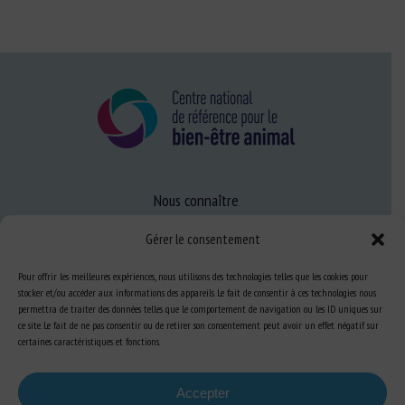
Nous connaître
FAQ
Gérer le consentement
Pour offrir les meilleures expériences, nous utilisons des technologies telles que les cookies pour
Expertise
stocker et/ou accéder aux informations des appareils. Le fait de consentir à ces technologies nous
permettra de traiter des données telles que le comportement de navigation ou les ID uniques sur
S’informer sur le BEA
ce site. Le fait de ne pas consentir ou de retirer son consentement peut avoir un effet négatif sur
certaines caractéristiques et fonctions.
Se former au BEA
Accepter