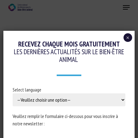
Skip
Menu
to
main
Fermer
content
×
RECEVEZ CHAQUE MOIS GRATUITEMENT
THÉMATIQUE :
RELATIONS INTER-
LES DERNIÈRES ACTUALITÉS SUR LE BIEN-ÊTRE
ESPÈCES
ANIMAL
Select language
Review: The roles of individuality and
social life in shaping positive animal
welfare in livestock species
Veuillez remplir le formulaire ci-dessous pour vous inscrire à
Charlotte Goursot Sara Hintze, Maria Vilain Rørvang,
notre newsletter :
Océane Schmitt, David Arney, Xavier Boivin, Anita
Koni, Camille Montalcini, Ruth C. Newberry, Céline