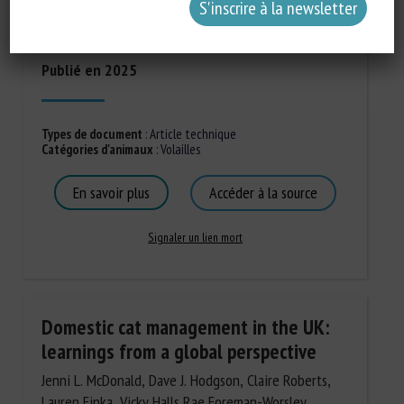
Barger, Ruth C. Newberry, Katy J. Tarrant, Gregory S.
Fraley
Publié en 2025
Types de document
:
Article technique
Catégories d'animaux
:
Volailles
En savoir plus
Accéder à la source
Signaler un lien mort
Domestic cat management in the UK:
learnings from a global perspective
Jenni L. McDonald, Dave J. Hodgson, Claire Roberts,
Lauren Finka, Vicky Halls,Rae Foreman-Worsley