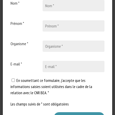
Tallet, Manja Zupan Šemrov, Sébastien Goumon
Nom *
Publié en 2026
Prénom *
Types de document
:
Revue scientifique / Synthèse
Catégories d'animaux
:
Tous animaux
Organisme *
En savoir plus
Accéder à la source
Signaler un lien mort
E-mail *
En soumettant ce formulaire, j'accepte que les
informations saisies soient utilisées dans le cadre de la
Research and innovation perspectives:
relation avec le CNR BEA. *
poultry welfare in 2050
Shawna L. Weimer, Elena Myhre, Anne-Marie
Les champs suivis de * sont obligatoires
Neeteson-van Nieuwenhoven, Rodolfo Arreaga, Kate