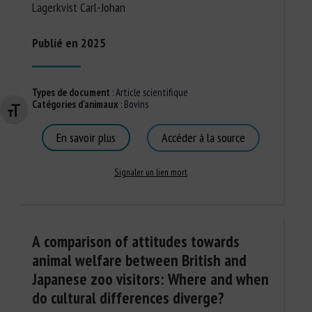
Lagerkvist Carl-Johan
Publié en 2025
Types de document
:
Article scientifique
Catégories d'animaux
:
Bovins
Changer la taille de la police
En savoir plus
Accéder à la source
Signaler un lien mort
A comparison of attitudes towards
animal welfare between British and
Japanese zoo visitors: Where and when
do cultural differences diverge?