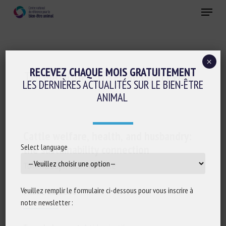
Skip
Menu
to
main
Fermer
content
×
RECEVEZ CHAQUE MOIS GRATUITEMENT
THÉMATIQUE :
SYSTÈMES D'ÉLEVAGE
LES DERNIÈRES ACTUALITÉS SUR LE BIEN-ÊTRE
ANIMAL
Cattle welfare, health, and husbandry:
Select language
the sustainability connection
Tom Warboys, Ruaraidh Petre
Veuillez remplir le formulaire ci-dessous pour vous inscrire à
Publié en 2026
notre newsletter :