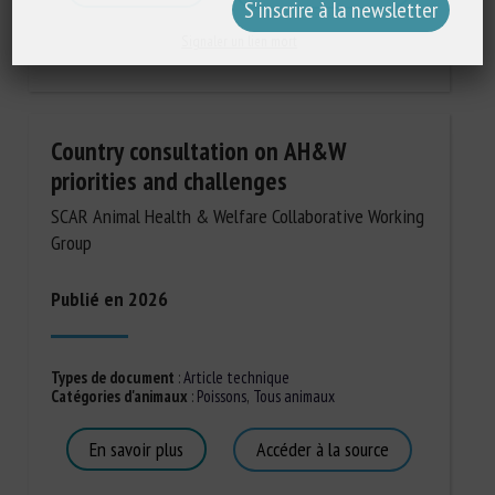
Signaler un lien mort
Country consultation on AH&W
priorities and challenges
SCAR Animal Health & Welfare Collaborative Working
Group
Publié en 2026
Types de document
:
Article technique
Catégories d'animaux
:
Poissons
,
Tous animaux
En savoir plus
Accéder à la source