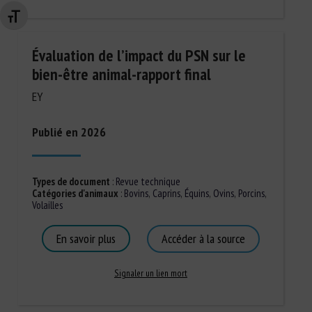
Changer la taille de la police
Évaluation de l’impact du PSN sur le
bien-être animal-rapport final
EY
Publié en 2026
Types de document
:
Revue technique
Catégories d'animaux
:
Bovins
,
Caprins
,
Équins
,
Ovins
,
Porcins
,
Volailles
En savoir plus
Accéder à la source
Signaler un lien mort