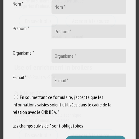
Types de document
:
Article scientifique
Nom *
Catégories d'animaux
:
Bovins
En savoir plus
Accéder à la source
Prénom *
Signaler un lien mort
Organisme *
Use of enrichment in broilers
EURCAW-Poultry-SFA
E-mail *
Publié en 2026
En soumettant ce formulaire, j'accepte que les
informations saisies soient utilisées dans le cadre de la
relation avec le CNR BEA. *
Types de document
:
Article technique
Catégories d'animaux
:
Volailles
Les champs suivis de * sont obligatoires
En savoir plus
Accéder à la source