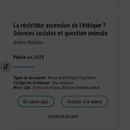
La résistible ascension de l’éthique ?
Sciences sociales et question animale
Jérôme Michalon
Publié en 2023
Changer la taille de la police
Types de document
:
Revue scientifique / Synthèse
Catégories d'animaux
:
Tous animaux
Mots-clés
:
Enjeux sociétaux
,
Relation homme-animal
En savoir plus
Accéder à la source
Signaler un lien mort