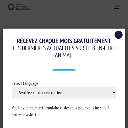
Skip
Menu
to
main
Fermer
content
×
RECEVEZ CHAQUE MOIS GRATUITEMENT
DISCIPLINE :
PHILOSOPHIE
LES DERNIÈRES ACTUALITÉS SUR LE BIEN-ÊTRE
ANIMAL
Animal behaviour and welfare
Select language
research: A One Health perspective
James William Yeates
Veuillez remplir le formulaire ci-dessous pour vous inscrire à
Publié en 2024
notre newsletter :