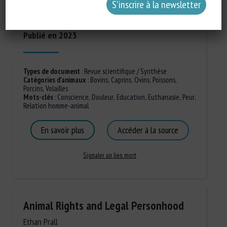
Leah Burns, Michael Curry, Jeremy N. Marchant
Publié en 2023
Types de document
:
Revue scientifique / Synthèse
Catégories d'animaux
:
Bovins
,
Caprins
,
Ovins
,
Poissons
,
Porcins
,
Volailles
Mots-clés
:
Conscience
,
Douleur
,
Education
,
Euthanasie
,
Peur
,
Relation homme-animal
En savoir plus
Accéder à la source
Signaler un lien mort
Animal Rights and Legal Personhood
Ethan Prall