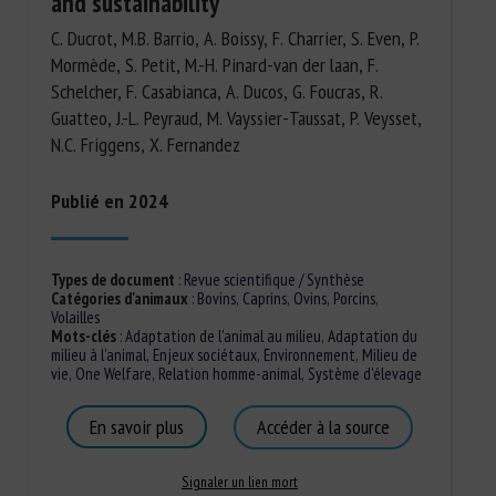
and sustainability
C. Ducrot, M.B. Barrio, A. Boissy, F. Charrier, S. Even, P.
Mormède, S. Petit, M.-H. Pinard-van der laan, F.
Schelcher, F. Casabianca, A. Ducos, G. Foucras, R.
Guatteo, J.-L. Peyraud, M. Vayssier-Taussat, P. Veysset,
N.C. Friggens, X. Fernandez
Publié en 2024
Types de document
:
Revue scientifique / Synthèse
Catégories d'animaux
:
Bovins
,
Caprins
,
Ovins
,
Porcins
,
Volailles
Mots-clés
:
Adaptation de l'animal au milieu
,
Adaptation du
milieu à l'animal
,
Enjeux sociétaux
,
Environnement
,
Milieu de
vie
,
One Welfare
,
Relation homme-animal
,
Système d'élevage
En savoir plus
Accéder à la source
Signaler un lien mort