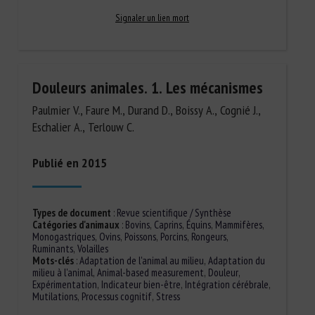
Signaler un lien mort
Douleurs animales. 1. Les mécanismes
Paulmier V., Faure M., Durand D., Boissy A., Cognié J.,
Eschalier A., Terlouw C.
Publié en 2015
Types de document
:
Revue scientifique / Synthèse
Catégories d'animaux
:
Bovins
,
Caprins
,
Équins
,
Mammifères
,
Monogastriques
,
Ovins
,
Poissons
,
Porcins
,
Rongeurs
,
Ruminants
,
Volailles
Mots-clés
:
Adaptation de l'animal au milieu
,
Adaptation du
milieu à l'animal
,
Animal-based measurement
,
Douleur
,
Expérimentation
,
Indicateur bien-être
,
Intégration cérébrale
,
Mutilations
,
Processus cognitif
,
Stress