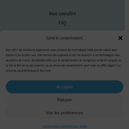
Nous connaître
FAQ
Gérer le consentement
Expertise
Pour offrir les meilleures expériences, nous utilisons des technologies telles que les cookies pour
S’informer sur le BEA
stocker et/ou accéder aux informations des appareils. Le fait de consentir à ces technologies nous
Se former au BEA
permettra de traiter des données telles que le comportement de navigation ou les ID uniques sur
ce site. Le fait de ne pas consentir ou de retirer son consentement peut avoir un effet négatif sur
certaines caractéristiques et fonctions.
Ressources
Accepter
S’abonner aux actualités
Refuser
Voir les préférences
Cookies
Confidentialité
Mentions légales
Plan du site
-
Mentions Légales
-
Confidentialité
-
Cookies
-
Accessibilité
-