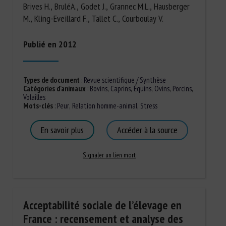
Brives H., BruléA., Godet J., Grannec M.L., Hausberger
M., Kling-Eveillard F., Tallet C., Courboulay V.
Publié en 2012
Types de document
:
Revue scientifique / Synthèse
Catégories d'animaux
:
Bovins
,
Caprins
,
Équins
,
Ovins
,
Porcins
,
Volailles
Mots-clés
:
Peur
,
Relation homme-animal
,
Stress
En savoir plus
Accéder à la source
Signaler un lien mort
Acceptabilité sociale de l’élevage en
France : recensement et analyse des