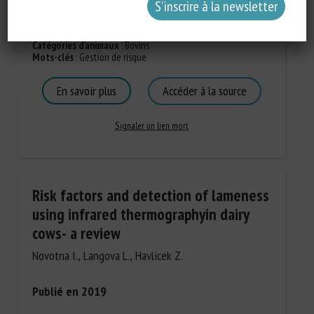
Types de document
:
Guide de bonnes pratiques
Catégories d'animaux
:
Bovins
Mots-clés
:
Gestion de risque
En savoir plus
Accéder à la source
Signaler un lien mort
Risk factors and detection of lameness
using infrared thermographyin dairy
cows- a review
Novotna I., Langova L., Havlicek Z.
Publié en 2019