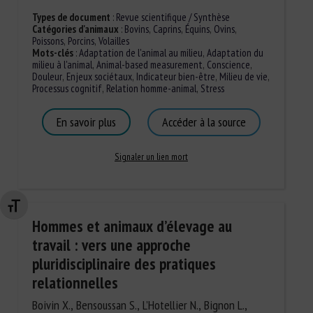
Types de document
:
Revue scientifique / Synthèse
Catégories d'animaux
:
Bovins
,
Caprins
,
Équins
,
Ovins
,
Poissons
,
Porcins
,
Volailles
Mots-clés
:
Adaptation de l'animal au milieu
,
Adaptation du
milieu à l'animal
,
Animal-based measurement
,
Conscience
,
Douleur
,
Enjeux sociétaux
,
Indicateur bien-être
,
Milieu de vie
,
Processus cognitif
,
Relation homme-animal
,
Stress
En savoir plus
Accéder à la source
Signaler un lien mort
Changer la taille de la police
Hommes et animaux d’élevage au
travail : vers une approche
pluridisciplinaire des pratiques
relationnelles
Boivin X., Bensoussan S., L’Hotellier N., Bignon L.,