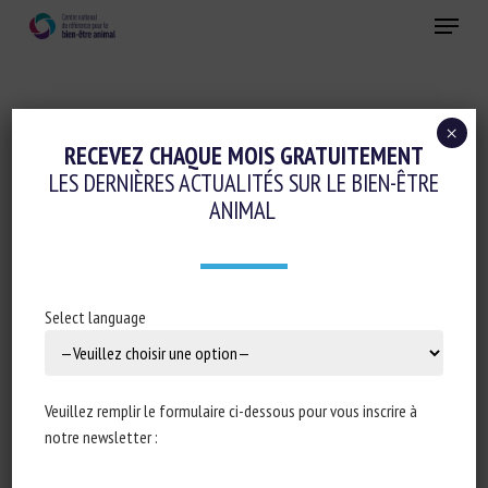
Skip
Menu
to
main
Fermer
content
×
RECEVEZ CHAQUE MOIS GRATUITEMENT
CATÉGORIE D'ANIMAL :
BOVINS
LES DERNIÈRES ACTUALITÉS SUR LE BIEN-ÊTRE
ANIMAL
Consortium du Projet des Guides pour
Select language
le Transport d’Animaux (2017-rev1 Mai
2018). «Guide des bonnes pratiques
pour le transport des bovins»
Veuillez remplir le formulaire ci-dessous pour vous inscrire à
European Commission
notre newsletter :
Publié en 2018