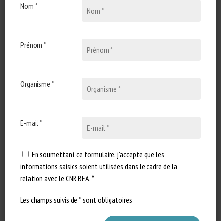
Nom *
Types de document
:
Guide de bonnes pratiques
Catégories d'animaux
:
Bovins
Prénom *
Mots-clés
:
Transport
En savoir plus
Accéder à la source
Organisme *
Signaler un lien mort
E-mail *
Guide de bonnes pratiques – Maîtrise
de la protection animale des bovins à
En soumettant ce formulaire, j'accepte que les
informations saisies soient utilisées dans le cadre de la
l’abattoir
relation avec le CNR BEA. *
Interbev
Les champs suivis de * sont obligatoires
Publié en 2014