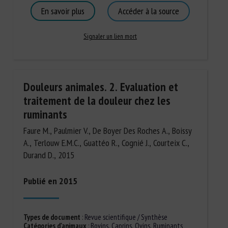
En savoir plus
Accéder à la source
Signaler un lien mort
Douleurs animales. 2. Evaluation et
traitement de la douleur chez les
ruminants
Faure M., Paulmier V., De Boyer Des Roches A., Boissy
A., Terlouw E.M.C., Guattéo R., Cognié J., Courteix C.,
Durand D., 2015
Publié en 2015
Types de document
:
Revue scientifique / Synthèse
Catégories d'animaux
:
Bovins
,
Caprins
,
Ovins
,
Ruminants