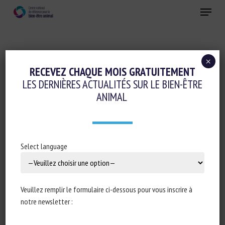
Skip
Menu
to
main
Fermer
content
×
RECEVEZ CHAQUE MOIS GRATUITEMENT
MOT-CLÉS :
ANIMAL-BASED
LES DERNIÈRES ACTUALITÉS SUR LE BIEN-ÊTRE
MEASUREMENT
ANIMAL
Select language
AWIN Welfare assessment protocol for
sheep
Cathy Dwyer, Roberto Ruiz, Ina Beltran de Heredia
Veuillez remplir le formulaire ci-dessous pour vous inscrire à
notre newsletter :
Publié en 2015