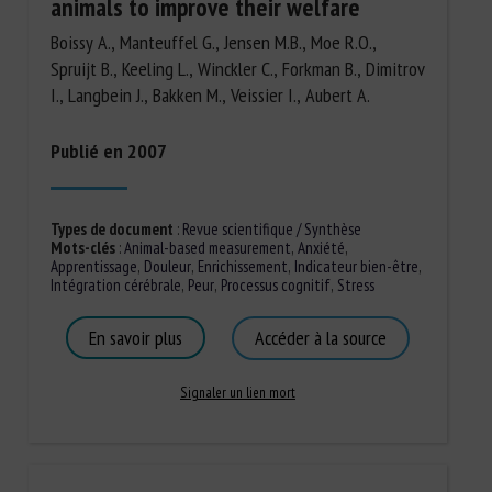
animals to improve their welfare
Boissy A., Manteuffel G., Jensen M.B., Moe R.O.,
Spruijt B., Keeling L., Winckler C., Forkman B., Dimitrov
I., Langbein J., Bakken M., Veissier I., Aubert A.
Publié en 2007
Types de document
:
Revue scientifique / Synthèse
Mots-clés
:
Animal-based measurement
,
Anxiété
,
Apprentissage
,
Douleur
,
Enrichissement
,
Indicateur bien-être
,
Intégration cérébrale
,
Peur
,
Processus cognitif
,
Stress
En savoir plus
Accéder à la source
Signaler un lien mort