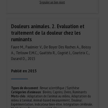
Signaler un lien mort
Douleurs animales. 2. Evaluation et
traitement de la douleur chez les
ruminants
Faure M., Paulmier V., De Boyer Des Roches A., Boissy
A., Terlouw E.M.C., Guattéo R., Cognié J., Courteix C.,
Durand D., 2015
Publié en 2015
Types de document
:
Revue scientifique / Synthèse
Catégories d'animaux
:
Bovins
,
Caprins
,
Ovins
,
Ruminants
Mots-clés
:
Adaptation de l'animal au milieu
,
Adaptation du
milieu à l'animal
,
Animal-based measurement
,
Douleur
,
Expérimentation
,
Indicateur bien-être
,
Intégration cérébrale
,