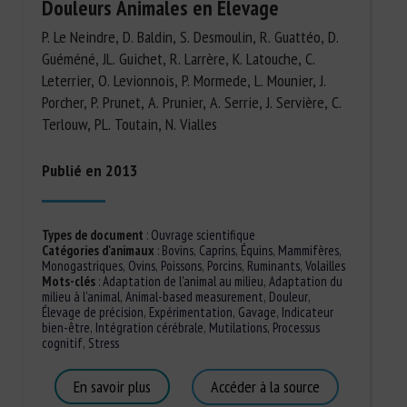
Douleurs Animales en Elevage
P. Le Neindre, D. Baldin, S. Desmoulin, R. Guattéo, D.
Guéméné, JL. Guichet, R. Larrère, K. Latouche, C.
Leterrier, O. Levionnois, P. Mormede, L. Mounier, J.
Porcher, P. Prunet, A. Prunier, A. Serrie, J. Servière, C.
Terlouw, PL. Toutain, N. Vialles
Publié en 2013
Types de document
:
Ouvrage scientifique
Catégories d'animaux
:
Bovins
,
Caprins
,
Équins
,
Mammifères
,
Monogastriques
,
Ovins
,
Poissons
,
Porcins
,
Ruminants
,
Volailles
Mots-clés
:
Adaptation de l'animal au milieu
,
Adaptation du
milieu à l'animal
,
Animal-based measurement
,
Douleur
,
Élevage de précision
,
Expérimentation
,
Gavage
,
Indicateur
bien-être
,
Intégration cérébrale
,
Mutilations
,
Processus
cognitif
,
Stress
En savoir plus
Accéder à la source