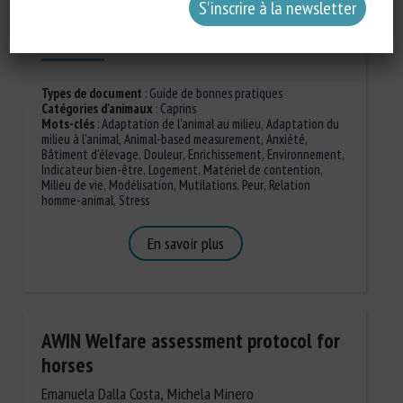
Publié en 2015
Types de document
:
Guide de bonnes pratiques
Catégories d'animaux
:
Caprins
Mots-clés
:
Adaptation de l'animal au milieu
,
Adaptation du
milieu à l'animal
,
Animal-based measurement
,
Anxiété
,
Bâtiment d'élevage
,
Douleur
,
Enrichissement
,
Environnement
,
Indicateur bien-être
,
Logement
,
Matériel de contention
,
Milieu de vie
,
Modélisation
,
Mutilations
,
Peur
,
Relation
homme-animal
,
Stress
En savoir plus
AWIN Welfare assessment protocol for
horses
Emanuela Dalla Costa, Michela Minero