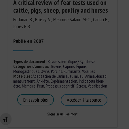
A critical review of fear tests used on
cattle, pigs, sheep, poultry and horses
Forkman B., Boissy A., Meunier-Salaün M-C., Canali E.,
Jones R.B.
Publié en 2007
Types de document
:
Revue scientifique / Synthèse
Catégories d'animaux
:
Bovins
,
Caprins
,
Équins
,
Monogastriques
,
Ovins
,
Porcins
,
Ruminants
,
Volailles
Mots-clés
:
Adaptation de l'animal au milieu
,
Animal-based
measurement
,
Anxiété
,
Expérimentation
,
Indicateur bien-
être
,
Mémoire
,
Peur
,
Processus cognitif
,
Stress
,
Vocalisation
En savoir plus
Accéder à la source
Signaler un lien mort
Changer la taille de la police