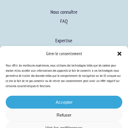
Nous connaître
FAQ
Expertise
S’informer sur le BEA
Gérer le consentement
Se former au BEA
Pour offrir les meilleures expériences, nous utilisons des technologies telles que les cookies pour
stocker et/ou accéder aux informations des appareils. Le fait de consentir à ces technologies nous
permettra de traiter des données telles que le comportement de navigation ou les ID uniques sur
Ressources
ce site. Le fait de ne pas consentir ou de retirer son consentement peut avoir un effet négatif sur
certaines caractéristiques et fonctions.
S’abonner aux actualités
Accepter
Refuser
Plan du site
-
Mentions Légales
-
Confidentialité
-
Cookies
-
Accessibilité
-
Voir les préférences