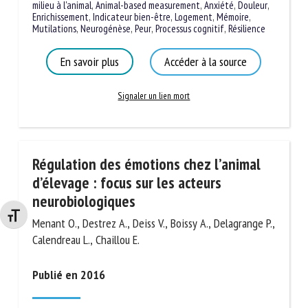
milieu à l'animal
,
Animal-based measurement
,
Anxiété
,
Douleur
,
Enrichissement
,
Indicateur bien-être
,
Logement
,
Mémoire
,
Mutilations
,
Neurogénèse
,
Peur
,
Processus cognitif
,
Résilience
En savoir plus
Accéder à la source
Signaler un lien mort
Régulation des émotions chez l’animal
d’élevage : focus sur les acteurs
neurobiologiques
Changer la taille de la police
Menant O., Destrez A., Deiss V., Boissy A., Delagrange P.,
Calendreau L., Chaillou E.
Publié en 2016