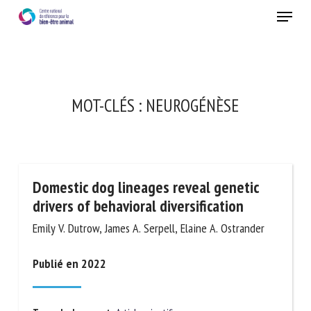
Skip
Menu
to
main
Fermer
content
MOT-CLÉS :
NEUROGÉNÈSE
Domestic dog lineages reveal genetic
drivers of behavioral diversification
Emily V. Dutrow, James A. Serpell, Elaine A. Ostrander
Publié en 2022