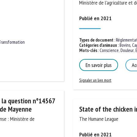
: Ministère de l'agriculture et 
m *
Prénom
*
Publié en 2021
ganisme
E-mail *
Types de document
:
Réglementatio
Catégories d'animaux
:
Bovins
,
Capr
Transformation
Mots-clés
:
Conscience
,
Douleur
,
En
En soumettant ce formulaire, j'accepte que les informations saisies soient
ilisées dans le cadre de la relation avec le CNR BEA. *
En savoir plus
Acc
s champs suivis de * sont obligatoires
Signaler un lien mort
à la question n°14567
State of the chicken i
s de Mayenne
The Humane League
nse : Ministère de
Publié en 2021