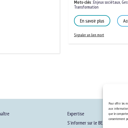
Mots-clés
:
Enjeux sociétaux
,
Gesti
Transformation
En savoir plus
Acc
Signaler un lien mort
Pour offrir les m
aux informations
aître
Expertise
que le comportem
consentement peu
S’informer sur le BEA