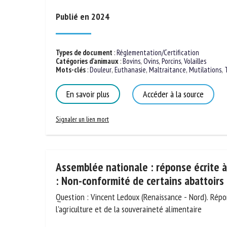
de l'agriculture et de la souveraineté alimentaire.
No
Publié en 2024
Or
*
Types de document
:
Réglementation/Certification
Catégories d'animaux
:
Bovins
,
Ovins
,
Porcins
,
Volailles
Mots-clés
:
Douleur
,
Euthanasie
,
Maltraitance
,
Mutilations
,
ut
En savoir plus
Accéder à la source
Le
Signaler un lien mort
Assemblée nationale : réponse écrite 
: Non-conformité de certains abattoir
Question : Vincent Ledoux (Renaissance - Nord). Répo
l'agriculture et de la souveraineté alimentaire