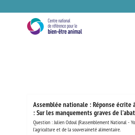
Skip
to
main
content
Se
Assemblée nationale : Réponse écrite à
n°14571 : Sur les manquements graves 
Craon
Ve
Question : Julien Odoul (Rassemblement National - Y