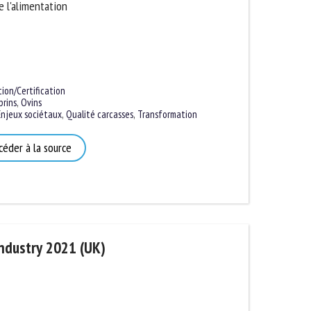
de l'alimentation
n/Certification
ins
,
Ovins
jeux sociétaux
,
Qualité carcasses
,
Transformation
éder à la source
ndustry 2021 (UK)