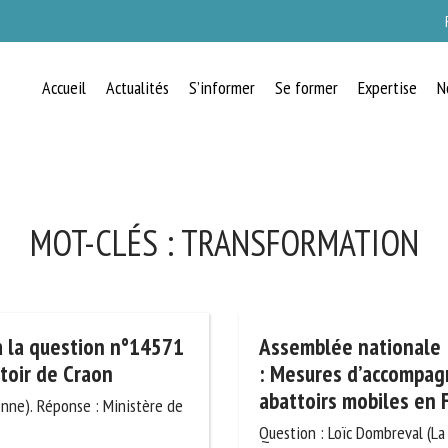
Accueil
Actualités
S’informer
Se former
Expertise
N
RECEVEZ CHAQUE MOIS GRATUITEMEN
LES DERNIÈRES ACTUALITÉS SUR LE
BIEN-ÊTRE ANIMAL
MOT-CLÉS :
TRANSFORMATION
lect language
 la question
Assemblée nationale : 
de l’abattoir de
n°39648 : Mesures d’
développement des aba
uillez remplir le formulaire ci-dessous pour vous inscrire à notre newsletter :
onne). Réponse : Ministère
Question : Loïc Dombreval (La