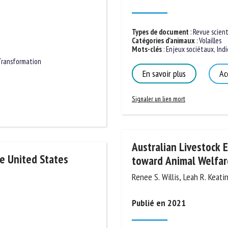
Types de document
:
Revue scienti
Catégories d'animaux
:
Volailles
Mots-clés
:
Enjeux sociétaux
,
Indic
En savoir plus
Acc
Transformation
Signaler un lien mort
Australian Livestock E
toward Animal Welfar
he United States
Renee S. Willis, Leah R. Keating
Publié en 2021