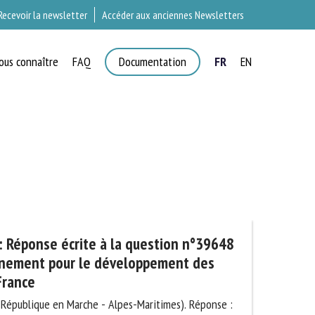
Recevoir la newsletter
Accéder aux anciennes Newsletters
ous connaître
FAQ
Documentation
FR
EN
×
T
Réponse écrite à la question
accompagnement pour le
ttoirs mobiles en France
 République en Marche - Alpes-Maritimes). Réponse