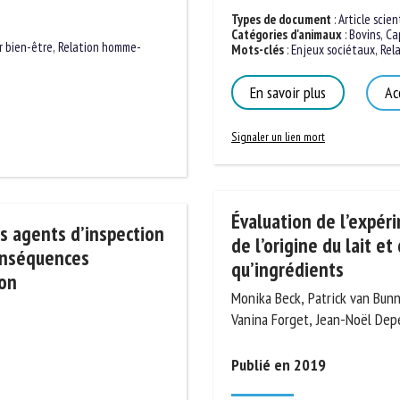
Types de document
:
Article scient
Catégories d'animaux
:
Bovins
,
Capr
Mots-clés
:
Enjeux sociétaux
,
Rela
r bien-être
,
Relation homme-
En savoir plus
Acc
Signaler un lien mort
Évaluation de l’expéri
de l’origine du lait et 
es agents
qu’ingrédients
ttoirs, et
Monika Beck, Patrick van Bunne
é de l’inspection
Vanina Forget, Jean-Noël Depe
Publié en 2019