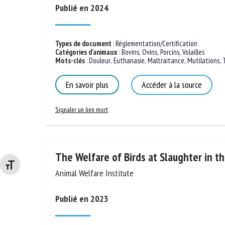
Publié en 2024
Types de document
:
Réglementation/Certification
Catégories d'animaux
:
Bovins
,
Ovins
,
Porcins
,
Volailles
Mots-clés
:
Douleur
,
Euthanasie
,
Maltraitance
,
Mutilations
,
En savoir plus
Accéder à la source
Signaler un lien mort
Changer la taille de la police
The Welfare of Birds at Slaughter in t
Animal Welfare Institute
Publié en 2023