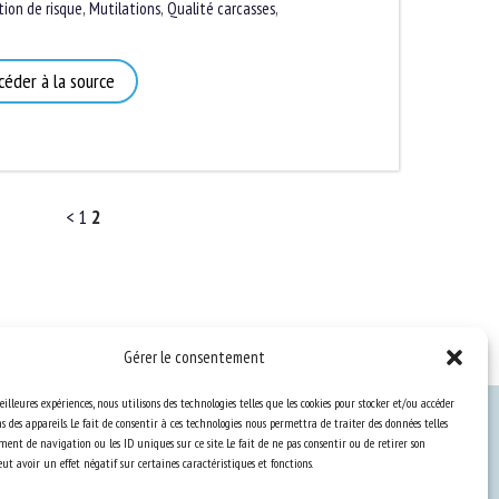
on de risque
,
Mutilations
,
Qualité carcasses
,
éder à la source
<
1
2
Gérer le consentement
eilleures expériences, nous utilisons des technologies telles que les cookies pour stocker et/ou accéder
 des appareils. Le fait de consentir à ces technologies nous permettra de traiter des données telles
ent de navigation ou les ID uniques sur ce site. Le fait de ne pas consentir ou de retirer son
Ressources
t avoir un effet négatif sur certaines caractéristiques et fonctions.