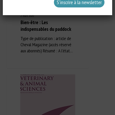
2 mars 2020
Bien-être : Les
indispensables du paddock
Type de publication : article de
Cheval Magazine (accès réservé
aux abonnés) Résumé : A l’état…