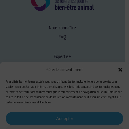
Nous connaître
FAQ
Expertise
S’informer sur le BEA
Gérer le consentement
Se former au BEA
Pour offrir les meilleures expériences, nous utilisons des technologies telles que les cookies pour
stocker et/ou accéder aux informations des appareils. Le fait de consentir à ces technologies nous
permettra de traiter des données telles que le comportement de navigation ou les ID uniques sur
Ressources
ce site. Le fait de ne pas consentir ou de retirer son consentement peut avoir un effet négatif sur
certaines caractéristiques et fonctions.
S’abonner aux actualités
Accepter