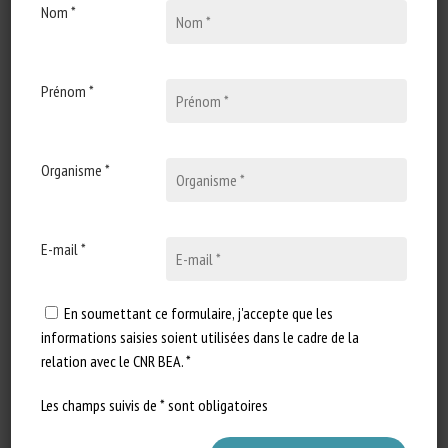
Nom *
2 mars 2020
The European Chicken
Commitment and KFC
Prénom *
Type de document : actualité
publiée sur The Poultry Site
Extrait en français (traduction) :
Les signataires…
Organisme *
E-mail *
En soumettant ce formulaire, j'accepte que les
informations saisies soient utilisées dans le cadre de la
relation avec le CNR BEA. *
Les champs suivis de * sont obligatoires