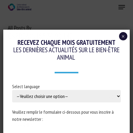
Skip
Menu
to
main
Fermer
content
All Posts By
CNRBEA@185.30.92.142
×
RECEVEZ CHAQUE MOIS GRATUITEMENT
LES DERNIÈRES ACTUALITÉS SUR LE BIEN-ÊTRE
ANIMAL
Select language
Search
Veuillez remplir le formulaire ci-dessous pour vous inscrire à
notre newsletter :
CATÉGORIES