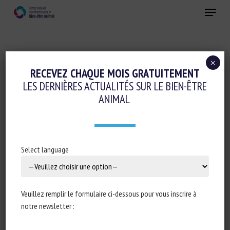
Skip
Menu
to
main
Fermer
content
×
RECEVEZ CHAQUE MOIS GRATUITEMENT
LES DERNIÈRES ACTUALITÉS SUR LE BIEN-ÊTRE
Search
ANIMAL
Select language
CATÉGORIES
Alimentation animale
Autres
Veuillez remplir le formulaire ci-dessous pour vous inscrire à
notre newsletter :
Cognition-émotions
Colloques-séminaires-formations