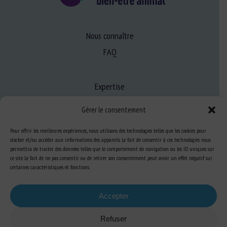
Nous connaître
FAQ
Expertise
S’informer sur le BEA
Gérer le consentement
Se former au BEA
Pour offrir les meilleures expériences, nous utilisons des technologies telles que les cookies pour
stocker et/ou accéder aux informations des appareils. Le fait de consentir à ces technologies nous
permettra de traiter des données telles que le comportement de navigation ou les ID uniques sur
Ressources
ce site. Le fait de ne pas consentir ou de retirer son consentement peut avoir un effet négatif sur
certaines caractéristiques et fonctions.
S’abonner aux actualités
Accepter
Refuser