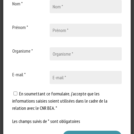
Nom *
Conduite d'élevage et relations humain-animal
Elevage de précision et IA
Ethique-sociologie-philosophie-droit
Prénom *
Evaluation du bien-être animal et Etiquetage
Génétique
Organisme *
Gestion des populations et bien-être animal
Initiatives en faveur du bien-être animal
Invertébrés
E-mail *
Logement et Enrichissement
Non classifié
En soumettant ce formulaire, j'accepte que les
informations saisies soient utilisées dans le cadre de la
One Welfare
relation avec le CNR BEA. *
Prise en charge de la douleur
Réglementation
Les champs suivis de * sont obligatoires
Santé animale