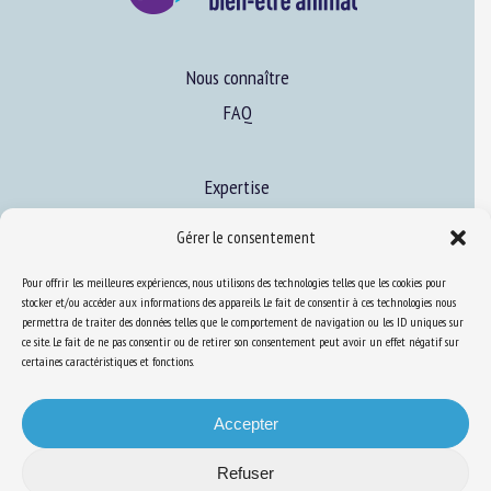
Nous connaître
FAQ
Expertise
S’informer sur le BEA
Gérer le consentement
Se former au BEA
Pour offrir les meilleures expériences, nous utilisons des technologies telles que les cookies pour
stocker et/ou accéder aux informations des appareils. Le fait de consentir à ces technologies nous
permettra de traiter des données telles que le comportement de navigation ou les ID uniques sur
Ressources
ce site. Le fait de ne pas consentir ou de retirer son consentement peut avoir un effet négatif sur
certaines caractéristiques et fonctions.
S’abonner aux actualités
Accepter
Refuser