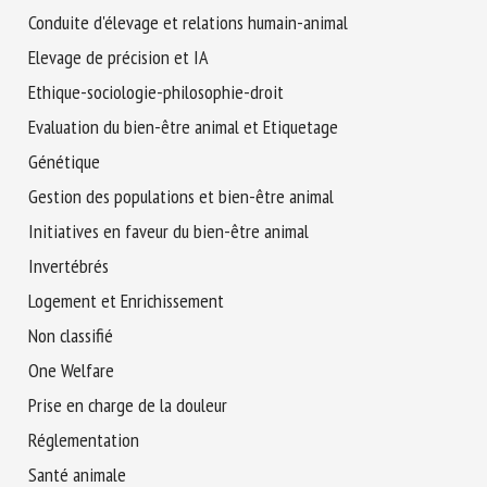
Nom *
Conduite d'élevage et relations humain-animal
Elevage de précision et IA
Ethique-sociologie-philosophie-droit
Prénom *
Evaluation du bien-être animal et Etiquetage
Génétique
Organisme *
Gestion des populations et bien-être animal
Initiatives en faveur du bien-être animal
Invertébrés
E-mail *
Logement et Enrichissement
Non classifié
En soumettant ce formulaire, j'accepte que les
informations saisies soient utilisées dans le cadre de la
One Welfare
relation avec le CNR BEA. *
Prise en charge de la douleur
Réglementation
Les champs suivis de * sont obligatoires
Santé animale