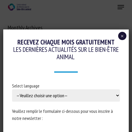
Skip
Menu
to
main
Fermer
content
Monthly Archives
AVRIL 2025
×
RECEVEZ CHAQUE MOIS GRATUITEMENT
LES DERNIÈRES ACTUALITÉS SUR LE BIEN-ÊTRE
ANIMAL
Select language
Veuillez remplir le formulaire ci-dessous pour vous inscrire à
notre newsletter :