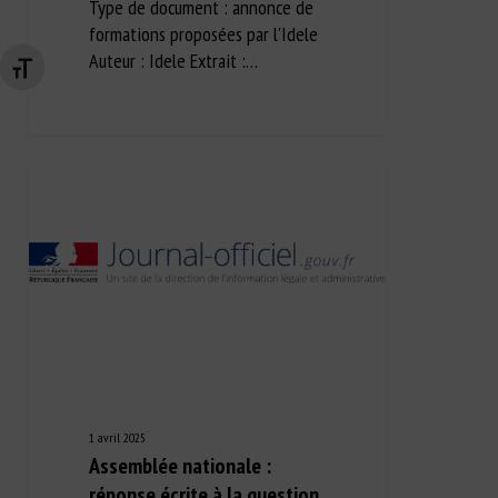
Type de document : annonce de
formations proposées par l'Idele
Auteur : Idele Extrait :…
Changer la taille de la police
1 avril 2025
Assemblée nationale :
réponse écrite à la question