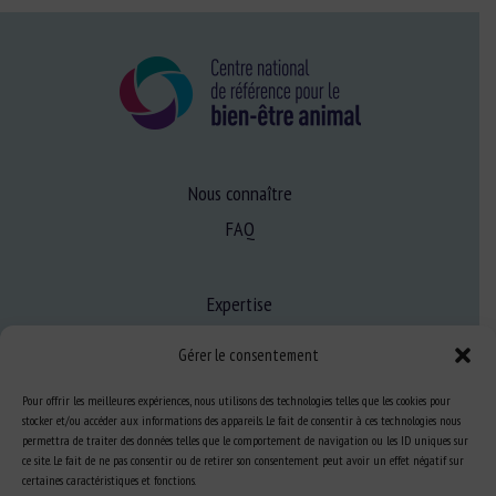
Nous connaître
FAQ
Expertise
S’informer sur le BEA
Gérer le consentement
Se former au BEA
Pour offrir les meilleures expériences, nous utilisons des technologies telles que les cookies pour
stocker et/ou accéder aux informations des appareils. Le fait de consentir à ces technologies nous
permettra de traiter des données telles que le comportement de navigation ou les ID uniques sur
Ressources
ce site. Le fait de ne pas consentir ou de retirer son consentement peut avoir un effet négatif sur
certaines caractéristiques et fonctions.