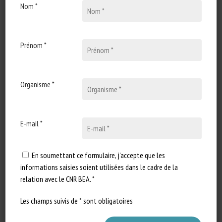
Nom *
15 avril 2025
Social behaviour of the
domestic pig and its
importance for animal
Prénom *
welfare on farms
Type de document : synthèse
Organisme *
scientifique publiée dans INRAE
Productions animales Auteure : C.
Clouard-Mésange…
E-mail *
En soumettant ce formulaire, j'accepte que les
informations saisies soient utilisées dans le cadre de la
relation avec le CNR BEA. *
Les champs suivis de * sont obligatoires