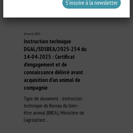
14 avril 2025
Instruction technique
DGAL/SDSBEA/2025-254 du
14-04-2025 : Certificat
d’engagement et de
connaissance délivré avant
acquisition d’un animal de
compagnie
Type de document : instruction
technique du Bureau du bien-
être animal (BBEA), Ministère de
l'agriculture…