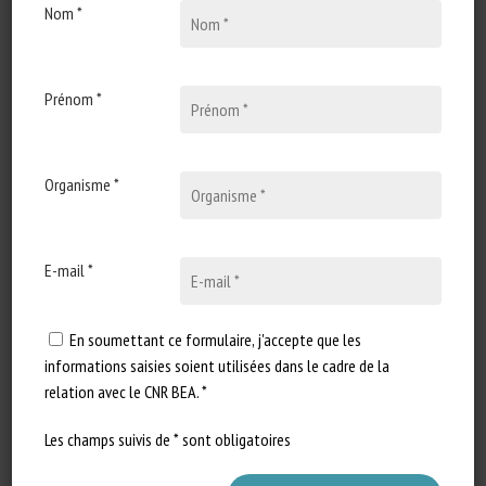
Nom *
10 juin 2024
Variations in stress
responsivity in hens:
matching birds to
Prénom *
environments –
CHICKENSTRESS Project –
Results in brief
Organisme *
Type de document : annonce
publiée sur le site de la
E-mail *
Commission européenne Auteur :
…
En soumettant ce formulaire, j'accepte que les
informations saisies soient utilisées dans le cadre de la
relation avec le CNR BEA. *
Les champs suivis de * sont obligatoires