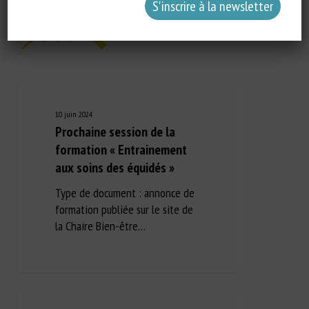
10 juin 2024
Prochaine session de la
formation « Entrainement
aux soins des équidés »
Type de document : annonce de
formation publiée sur le site de
la Chaire Bien-être…