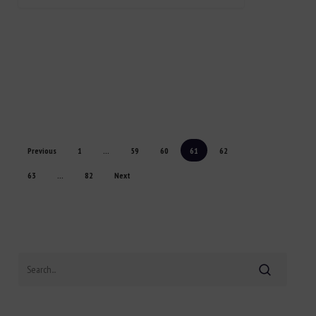
Previous
1
…
59
60
61
62
63
…
82
Next
Search