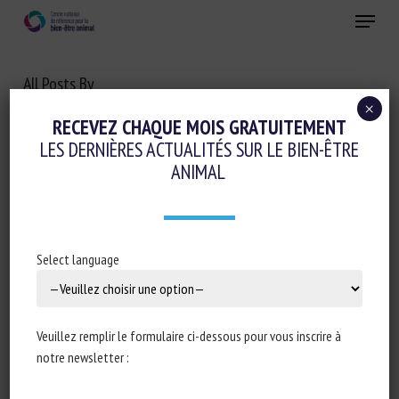
Skip
Menu
to
main
Fermer
content
All Posts By
VIOLAINE COLSON
×
RECEVEZ CHAQUE MOIS GRATUITEMENT
LES DERNIÈRES ACTUALITÉS SUR LE BIEN-ÊTRE
ANIMAL
Select language
Veuillez remplir le formulaire ci-dessous pour vous inscrire à
notre newsletter :