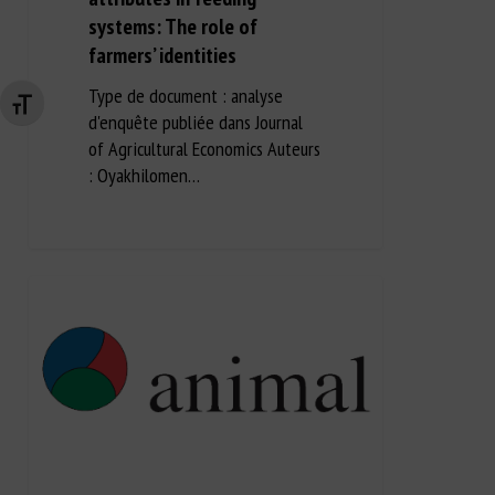
systems: The role of
farmers’ identities
Type de document : analyse
Changer la taille de la police
d'enquête publiée dans Journal
of Agricultural Economics Auteurs
: Oyakhilomen…