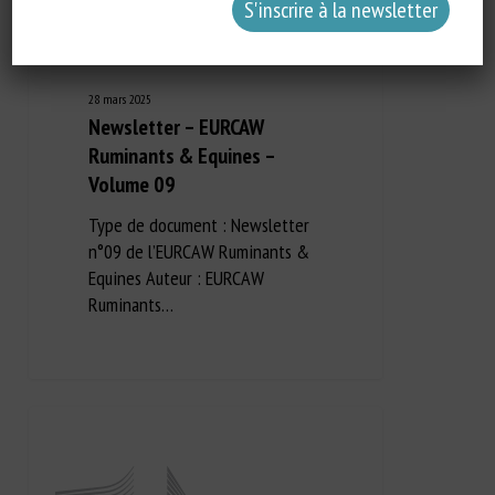
28 mars 2025
Newsletter – EURCAW
Ruminants & Equines –
Volume 09
Type de document : Newsletter
n°09 de l’EURCAW Ruminants &
Equines Auteur : EURCAW
Ruminants…