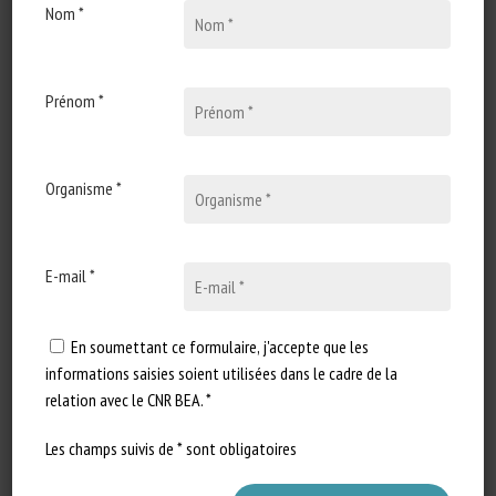
Nom *
30 avril 2025
Healthy cows, happy
farmers? Exploring the
dynamics of mastitis and
Prénom *
farmer well-being
Type de document : article
Organisme *
scientifique publié dans Journal
of Dairy Science Auteurs : Lind…
E-mail *
En soumettant ce formulaire, j'accepte que les
informations saisies soient utilisées dans le cadre de la
relation avec le CNR BEA. *
Les champs suivis de * sont obligatoires