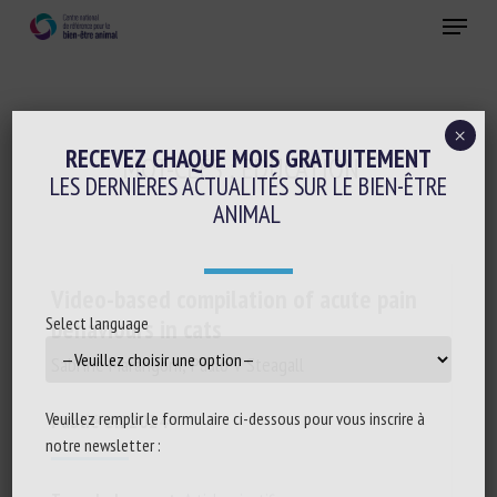
Skip
Menu
to
main
Fermer
content
×
RECEVEZ CHAQUE MOIS GRATUITEMENT
MOT-CLÉS :
EDUCATION
LES DERNIÈRES ACTUALITÉS SUR LE BIEN-ÊTRE
ANIMAL
Video-based compilation of acute pain
Select language
behaviours in cats
Sabrine Marangoni, Paulo V Steagall
Veuillez remplir le formulaire ci-dessous pour vous inscrire à
Publié en 2024
notre newsletter :