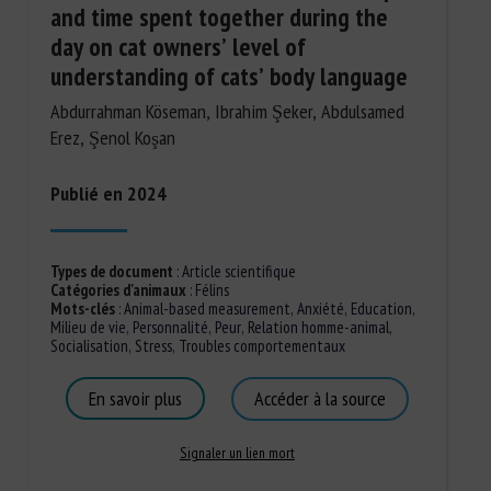
and time spent together during the
day on cat owners’ level of
understanding of cats’ body language
Abdurrahman Köseman, Ibrahim Şeker, Abdulsamed
Erez, Şenol Koşan
Publié en 2024
Types de document
:
Article scientifique
Catégories d'animaux
:
Félins
Mots-clés
:
Animal-based measurement
,
Anxiété
,
Education
,
Milieu de vie
,
Personnalité
,
Peur
,
Relation homme-animal
,
Socialisation
,
Stress
,
Troubles comportementaux
En savoir plus
Accéder à la source
Signaler un lien mort