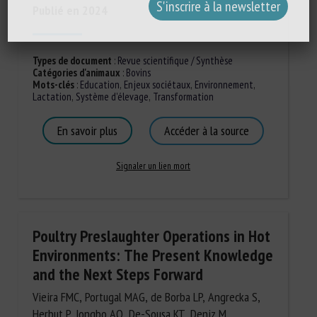
Publié en 2024
Types de document
:
Revue scientifique / Synthèse
Catégories d'animaux
:
Bovins
Mots-clés
:
Education
,
Enjeux sociétaux
,
Environnement
,
Lactation
,
Système d'élevage
,
Transformation
En savoir plus
Accéder à la source
Signaler un lien mort
Poultry Preslaughter Operations in Hot
Environments: The Present Knowledge
and the Next Steps Forward
Vieira FMC, Portugal MAG, de Borba LP, Angrecka S,
Herbut P, Jongbo AO, De-Sousa KT, Deniz M.