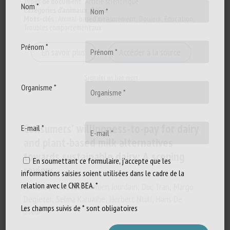
Types de document
:
Article scientifique
Nom *
Catégories d'animaux
:
Félins
Mots-clés
:
Animal-based measurement
,
Douleur
,
Education
,
Troubles comportementaux
Prénom *
En savoir plus
Accéder à la source
Signaler un lien mort
Organisme *
Consumers’ willingness-to-pay for dairy
E-mail *
and plant-based milk alternatives
towards sustainable dairy: A scoping
En soumettant ce formulaire, j'accepte que les
review
informations saisies soient utilisées dans le cadre de la
relation avec le CNR BEA. *
Pamela Madududu, Damien Jourdain, Duc Tran, Margo
Degieter, Selma Karuaihe, Herbert Ntuli, Hans De
Les champs suivis de * sont obligatoires
Steur