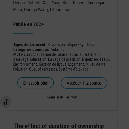
Deepak Subedi, Xiao Yang, Bidur Paneru, Sudhagar
Mani, Dongyi Wang, Lilong Chai
Publié en 2024
Types de document
:
Revue scientifique / Synthèse
Catégories d'animaux
:
Volailles
Mots-clés
:
Adaptation de l'animal au milieu
,
Bâtiment
d'élevage
,
Education
,
Élevage de précision
,
Enjeux sociétaux
,
Environnement
,
Gestion de risque
,
Logement
,
Milieu de vie
,
Pollution
,
Qualité carcasses
,
Système d'élevage
En savoir plus
Accéder à la source
Signaler un lien mort
Changer la taille de la police
The effect of duration of ownership