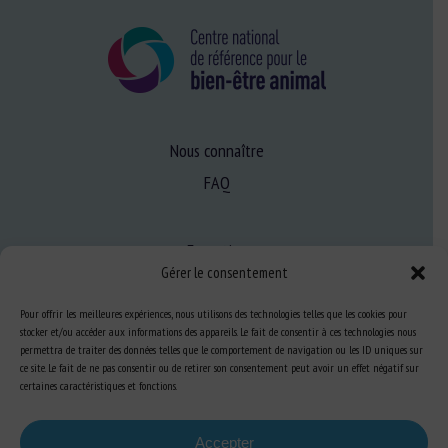
Nous connaître
FAQ
Expertise
Gérer le consentement
S’informer sur le BEA
Se former au BEA
Pour offrir les meilleures expériences, nous utilisons des technologies telles que les cookies pour
stocker et/ou accéder aux informations des appareils. Le fait de consentir à ces technologies nous
permettra de traiter des données telles que le comportement de navigation ou les ID uniques sur
ce site. Le fait de ne pas consentir ou de retirer son consentement peut avoir un effet négatif sur
certaines caractéristiques et fonctions.
Ressources
S’abonner aux actualités
Accepter