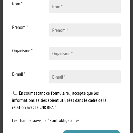
Nom *
15 septembre 2021
Le comportement des
taurillons en engraissement
– comprendre les animaux
Prénom *
pour gérer leur bien-être
Type de document : Synthèse
Organisme *
publiée par l'Idele Auteurs :
Béatrice Mounaix, Aurore
Philibert et…
E-mail *
En soumettant ce formulaire, j'accepte que les
informations saisies soient utilisées dans le cadre de la
relation avec le CNR BEA. *
Les champs suivis de * sont obligatoires