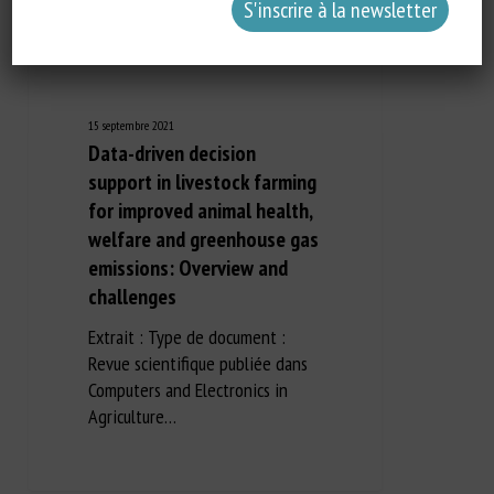
15 septembre 2021
Data-driven decision
support in livestock farming
for improved animal health,
welfare and greenhouse gas
emissions: Overview and
challenges
Extrait : Type de document :
Revue scientifique publiée dans
Computers and Electronics in
Agriculture…