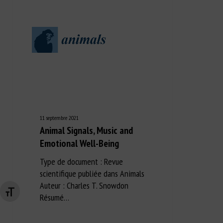
11 septembre 2021
Animal Signals, Music and
Emotional Well-Being
Type de document : Revue
scientifique publiée dans Animals
Auteur : Charles T. Snowdon
Changer la taille de la police
Résumé…