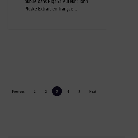
publié dans Pig333 Auteur : John
Pluske Extrait en français…
Previous
1
2
3
4
5
Next