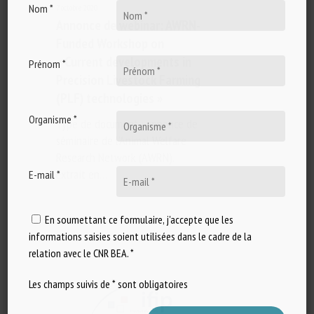
Nom *
7 octobre 2020
Annonce de webinar: AWRN-
Funded Workshop on
« Current developments in
Prénom *
Precision Livestock Farming
(PLF) technologies »
Organisme *
Type de document : annonce de
séminaire de l'Animal Welfare
Research Network (AWRN).
Extrait en…
E-mail *
En soumettant ce formulaire, j'accepte que les
informations saisies soient utilisées dans le cadre de la
relation avec le CNR BEA. *
Les champs suivis de * sont obligatoires