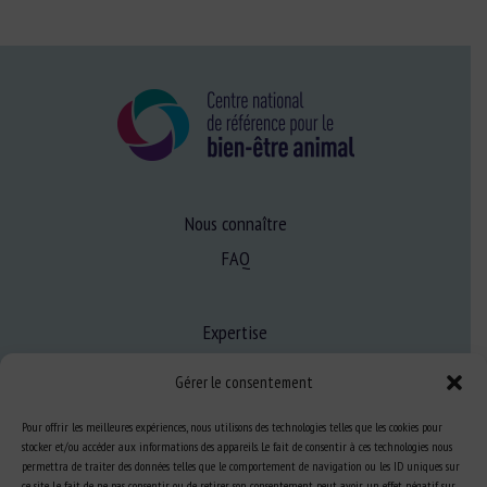
Nous connaître
FAQ
Expertise
S’informer sur le BEA
Gérer le consentement
Se former au BEA
Pour offrir les meilleures expériences, nous utilisons des technologies telles que les cookies pour
stocker et/ou accéder aux informations des appareils. Le fait de consentir à ces technologies nous
permettra de traiter des données telles que le comportement de navigation ou les ID uniques sur
Ressources
ce site. Le fait de ne pas consentir ou de retirer son consentement peut avoir un effet négatif sur