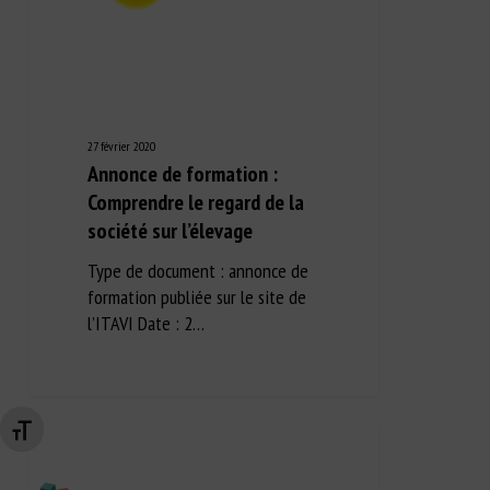
27 février 2020
Annonce de formation :
Comprendre le regard de la
société sur l’élevage
Type de document : annonce de
formation publiée sur le site de
l’ITAVI Date : 2…
Changer la taille de la police