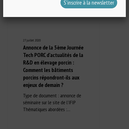
27 juillet 2020
Annonce de la 5ème Journée
Tech PORC d’actualités de la
R&D en élevage porcin :
Comment les bâtiments
porcins répondront-ils aux
enjeux de demain ?
Type de document : annonce de
séminaire sur le site de l’IFIP
Thématiques abordées :…