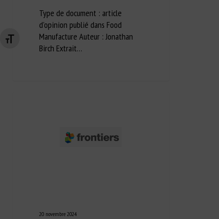
Type de document : article
d'opinion publié dans Food
Manufacture Auteur : Jonathan
Changer la taille de la police
Birch Extrait…
20 novembre 2024