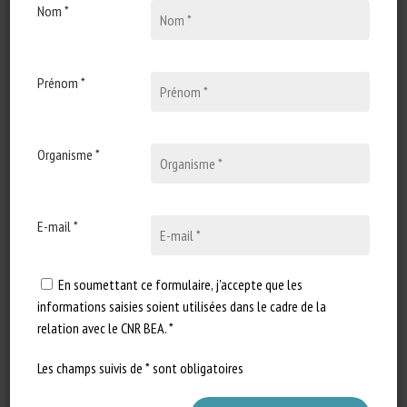
Nom *
7 octobre 2025
Webinaire le 20 octobre
2025 : What do we know
about insect sentience?
Prénom *
Type de document : annonce d'un
webinaire organisé par Rethink
Organisme *
Priority Auteur : Rethink
Priority…
E-mail *
En soumettant ce formulaire, j'accepte que les
informations saisies soient utilisées dans le cadre de la
relation avec le CNR BEA. *
Les champs suivis de * sont obligatoires