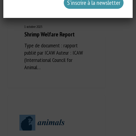
1 octobre 2025
Shrimp Welfare Report
Type de document : rapport
publié par ICAW Auteur : ICAW
(International Council for
Animal…