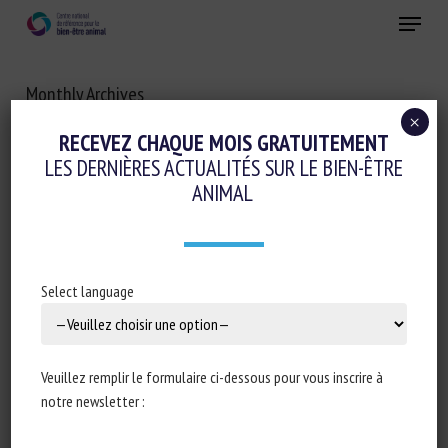
Skip
Menu
to
main
Fermer
content
Monthly Archives
AOÛT 2021
×
RECEVEZ CHAQUE MOIS GRATUITEMENT
LES DERNIÈRES ACTUALITÉS SUR LE BIEN-ÊTRE
ANIMAL
Select language
Veuillez remplir le formulaire ci-dessous pour vous inscrire à
notre newsletter :