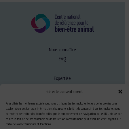
Nous connaître
FAQ
Expertise
S’informer sur le BEA
Gérer le consentement
Se former au BEA
Pour offrir les meilleures expériences, nous utilisons des technologies telles que les cookies pour
stocker et/ou accéder aux informations des appareils. Le fait de consentir à ces technologies nous
permettra de traiter des données telles que le comportement de navigation ou les ID uniques sur
Ressources
ce site. Le fait de ne pas consentir ou de retirer son consentement peut avoir un effet négatif sur
certaines caractéristiques et fonctions.