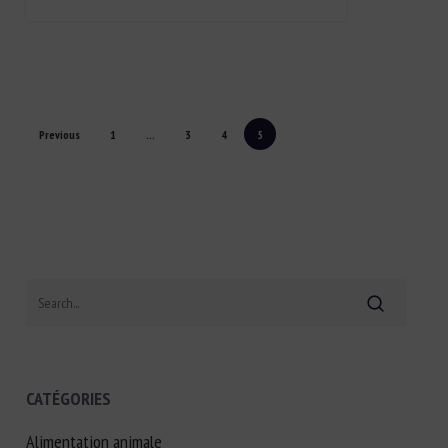
Previous
1
…
3
4
5
Search
CATÉGORIES
Alimentation animale