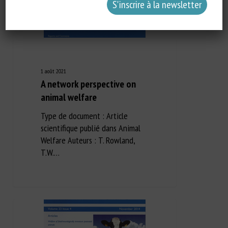
1 août 2021
A network perspective on
animal welfare
Type de document : Article
scientifique publié dans Animal
Welfare Auteurs : T. Rowland,
T.W.…