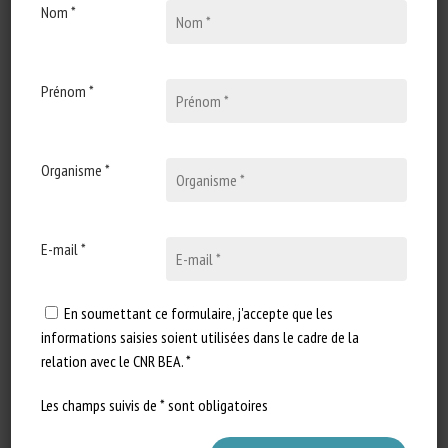
Nom *
1 août 2021
Contemplating the Five
Domains model of animal
welfare assessment: UK
Prénom *
horse owner perceptions of
equine well-being
Organisme *
Type de document : Article
scientifique publié dans Animal
Welfare Auteurs : K.A. Fletcher,
L.J.…
E-mail *
En soumettant ce formulaire, j'accepte que les
informations saisies soient utilisées dans le cadre de la
relation avec le CNR BEA. *
Les champs suivis de * sont obligatoires