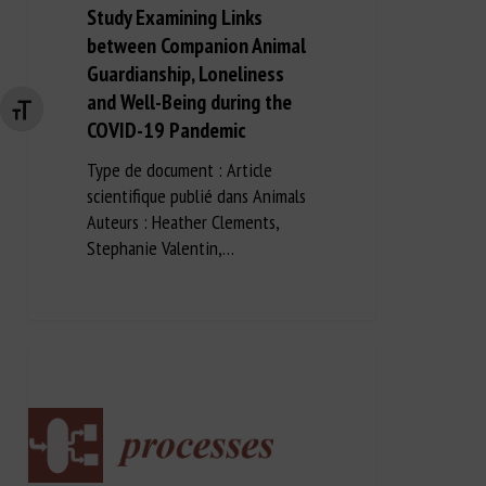
Study Examining Links
between Companion Animal
Guardianship, Loneliness
and Well-Being during the
Changer la taille de la police
COVID-19 Pandemic
Type de document : Article
scientifique publié dans Animals
Auteurs : Heather Clements,
Stephanie Valentin,…