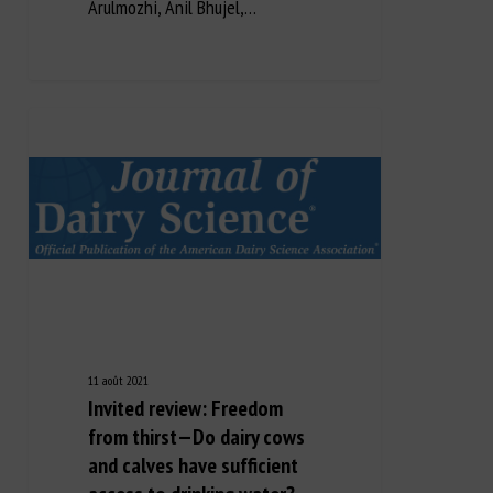
Arulmozhi, Anil Bhujel,…
11 août 2021
Invited review: Freedom
from thirst—Do dairy cows
and calves have sufficient