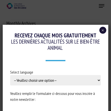
Skip
Menu
to
main
Fermer
content
Monthly Archives
AOÛT 2021
×
RECEVEZ CHAQUE MOIS GRATUITEMENT
LES DERNIÈRES ACTUALITÉS SUR LE BIEN-ÊTRE
ANIMAL
Select language
Veuillez remplir le formulaire ci-dessous pour vous inscrire à
notre newsletter :