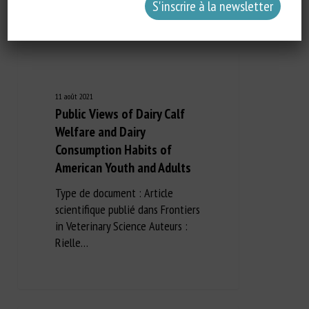
11 août 2021
Public Views of Dairy Calf
Welfare and Dairy
Consumption Habits of
American Youth and Adults
Type de document : Article
scientifique publié dans Frontiers
in Veterinary Science Auteurs :
Rielle…