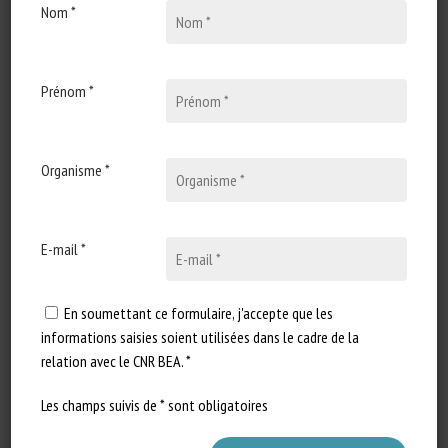
Nom *
11 août 2021
Parlement européen :
Réponse écrite à la question
E-003334/21 : Equivalence
Prénom *
of veterinary medicines for
animal welfare
Organisme *
Type de document : Réponse
écrite de la Commission
européenne Auteurs : Question :
Eleonora…
E-mail *
En soumettant ce formulaire, j'accepte que les
informations saisies soient utilisées dans le cadre de la
relation avec le CNR BEA. *
Les champs suivis de * sont obligatoires