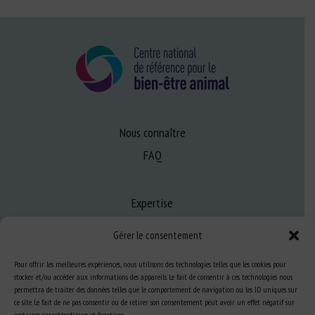
Nous connaître
FAQ
Expertise
S’informer sur le BEA
Gérer le consentement
Se former au BEA
Pour offrir les meilleures expériences, nous utilisons des technologies telles que les cookies pour
stocker et/ou accéder aux informations des appareils. Le fait de consentir à ces technologies nous
permettra de traiter des données telles que le comportement de navigation ou les ID uniques sur
Ressources
ce site. Le fait de ne pas consentir ou de retirer son consentement peut avoir un effet négatif sur
certaines caractéristiques et fonctions.