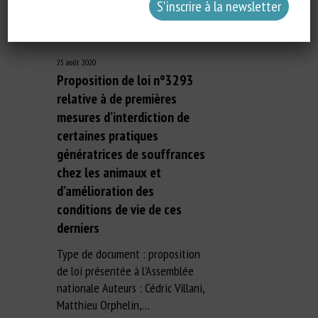
25 août 2020
Proposition de loi n°3293
relative à de premières
mesures d’interdiction de
certaines pratiques
génératrices de souffrances
chez les animaux et
d’amélioration des
conditions de vie de ces
derniers
Type de document : proposition
de loi présentée à l’Assemblée
nationale Auteurs : Cédric Villani,
Matthieu Orphelin,…