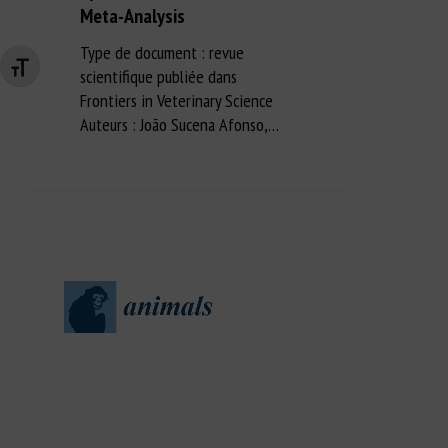
Meta-Analysis
Type de document : revue
Changer la taille de la police
scientifique publiée dans
Frontiers in Veterinary Science
Auteurs : João Sucena Afonso,…