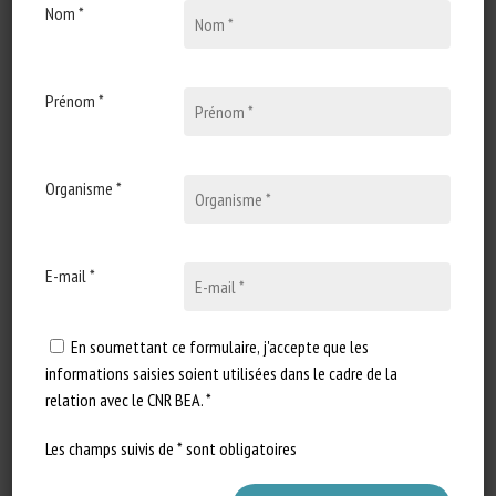
Nom *
25 août 2020
UK vets lobby to change the
welfare of animals at
slaughter
Prénom *
Type de document : article
publié sur thecattlesite.com
Organisme *
Extrait en français (traduction) :
La nouvelle politique globale…
E-mail *
En soumettant ce formulaire, j'accepte que les
informations saisies soient utilisées dans le cadre de la
relation avec le CNR BEA. *
Les champs suivis de * sont obligatoires