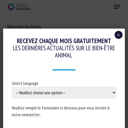
Skip
Menu
to
main
Fermer
content
Monthly Archives
AOÛT 2020
×
RECEVEZ CHAQUE MOIS GRATUITEMENT
LES DERNIÈRES ACTUALITÉS SUR LE BIEN-ÊTRE
ANIMAL
Select language
Veuillez remplir le formulaire ci-dessous pour vous inscrire à
notre newsletter :