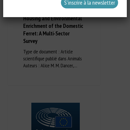
20 avril 2022
Housing and Environmental
Enrichment of the Domestic
Ferret: A Multi-Sector
Survey
Type de document : Article
scientifique publié dans Animals
Auteurs : Alice M. M. Dancer,…