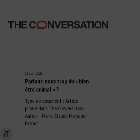
18 avril 2022
Parlons-nous trop du « bien-
être animal » ?
Type de document : Article
publié dans The Conversation
Auteur : Marie-Claude Marsolier
Extrait :…
Changer la taille de la police