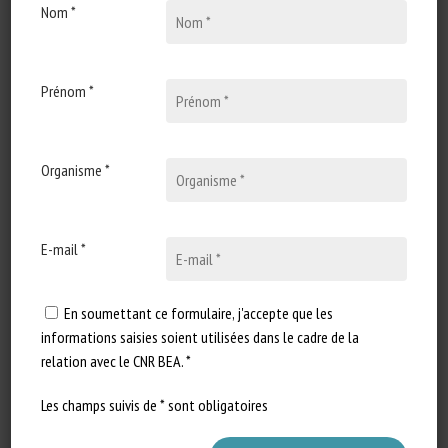
Nom *
20 avril 2022
Les porcs méritent qu’on les
écoute
Prénom *
Type de document : Article
publié dans Agri Hebdo (Suisse)
Auteur : ATS avec AFP…
Organisme *
E-mail *
En soumettant ce formulaire, j'accepte que les
informations saisies soient utilisées dans le cadre de la
relation avec le CNR BEA. *
Les champs suivis de * sont obligatoires