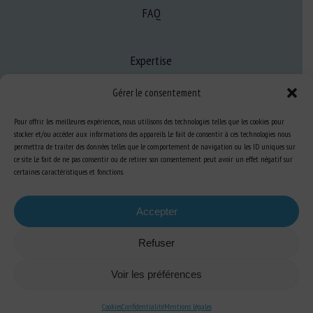
FAQ
Expertise
S’informer sur le BEA
Gérer le consentement
Se former au BEA
Pour offrir les meilleures expériences, nous utilisons des technologies telles que les cookies pour
stocker et/ou accéder aux informations des appareils. Le fait de consentir à ces technologies nous
permettra de traiter des données telles que le comportement de navigation ou les ID uniques sur
Ressources
ce site. Le fait de ne pas consentir ou de retirer son consentement peut avoir un effet négatif sur
certaines caractéristiques et fonctions.
S’abonner aux actualités
Accepter
Refuser
Plan du site
-
Mentions Légales
-
Confidentialité
-
Cookies
-
Accessibilité
-
Voir les préférences
Conception et réalisation
Numéria Communication
Cookies
Confidentialité
Mentions légales