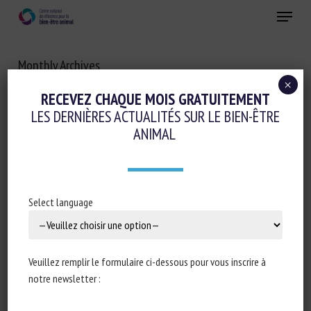
Skip
Menu
to
main
Fermer
content
Monthly Archives
AVRIL 2022
×
RECEVEZ CHAQUE MOIS GRATUITEMENT
Long Description
LES DERNIÈRES ACTUALITÉS SUR LE BIEN-ÊTRE
ANIMAL
Select language
Veuillez remplir le formulaire ci-dessous pour vous inscrire à
notre newsletter :