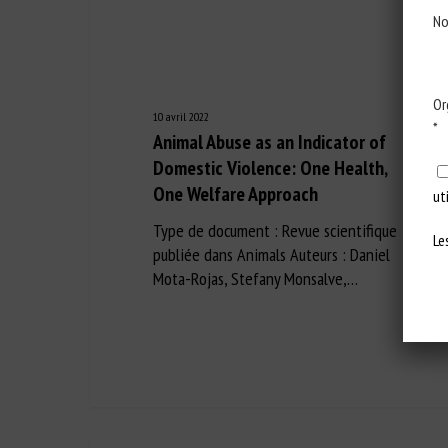
No
Or
10 avril 2022
*
Animal Abuse as an Indicator of
Domestic Violence: One Health,
One Welfare Approach
ut
Type de document : Revue scientifique
Le
publiée dans Animals Auteurs : Daniel
Mota-Rojas, Stefany Monsalve,…