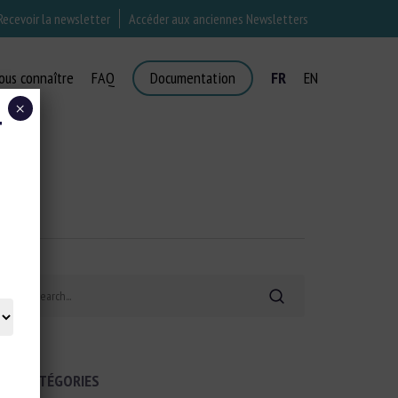
Recevoir la newsletter
Accéder aux anciennes Newsletters
ous connaître
FAQ
Documentation
FR
EN
×
T
Search
CATÉGORIES