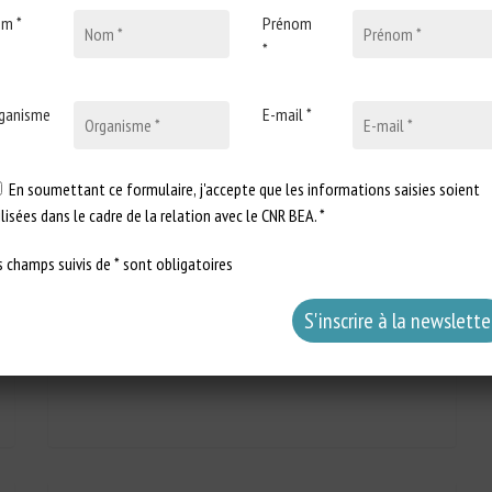
m *
Prénom
*
ganisme
E-mail *
6 avril 2022
Le baromètre Royal Canin sur les
Français et leurs animaux
En soumettant ce formulaire, j'accepte que les informations saisies soient
confirme la médicalisation
ilisées dans le cadre de la relation avec le CNR BEA. *
croissante
s champs suivis de * sont obligatoires
Type de document : Article publié
dans la Dépêche vétérinaire Auteur :
La Dépêche vétérinaire…