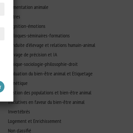
Alimentation animale
Autres
Cognition-émotions
Colloques-séminaires-formations
Conduite d'élevage et relations humain-animal
Elevage de précision et IA
Ethique-sociologie-philosophie-droit
Evaluation du bien-être animal et Etiquetage
Génétique
Gestion des populations et bien-être animal
Initiatives en faveur du bien-être animal
Invertébrés
Logement et Enrichissement
Non classifié