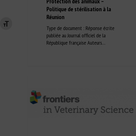
Protection des animaux –
Politique de stérilisation à la
Réunion
Changer la taille de la police
Type de document : Réponse écrite
publiée au Journal officiel de la
République française Auteurs…