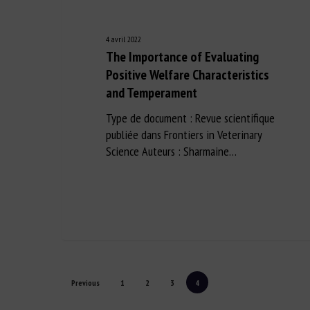
4 avril 2022
The Importance of Evaluating
Positive Welfare Characteristics
and Temperament
Type de document : Revue scientifique
publiée dans Frontiers in Veterinary
Science Auteurs : Sharmaine…
Previous
1
2
3
4