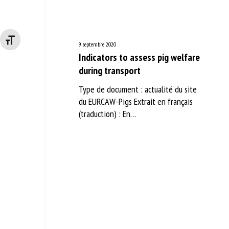
Changer la taille de la police
9 septembre 2020
Indicators to assess pig welfare
during transport
Type de document : actualité du site
du EURCAW-Pigs Extrait en français
(traduction) : En…