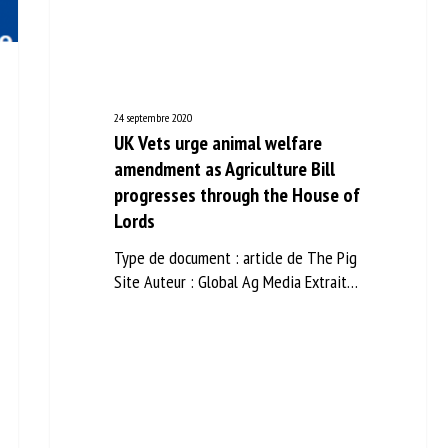
m *
Prénom
*
ganisme
E-mail *
24 septembre 2020
UK Vets urge animal welfare
amendment as Agriculture Bill
En soumettant ce formulaire, j'accepte que les informations saisies soient
progresses through the House
ilisées dans le cadre de la relation avec le CNR BEA. *
of Lords
s champs suivis de * sont obligatoires
Type de document : article de The Pig
Site Auteur : Global Ag Media Extrait…