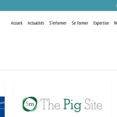
Accueil
Actualités
S’informer
Se former
Expertise
N
RECEVEZ CHAQUE MOIS GRATUITEMEN
LES DERNIÈRES ACTUALITÉS SUR LE
BIEN-ÊTRE ANIMAL
lect language
uillez remplir le formulaire ci-dessous pour vous inscrire à notre newsletter :