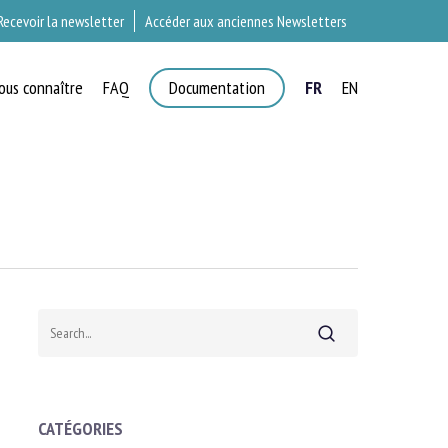
Recevoir la newsletter
Accéder aux anciennes Newsletters
ous connaître
FAQ
Documentation
FR
EN
×
T
Search
CATÉGORIES