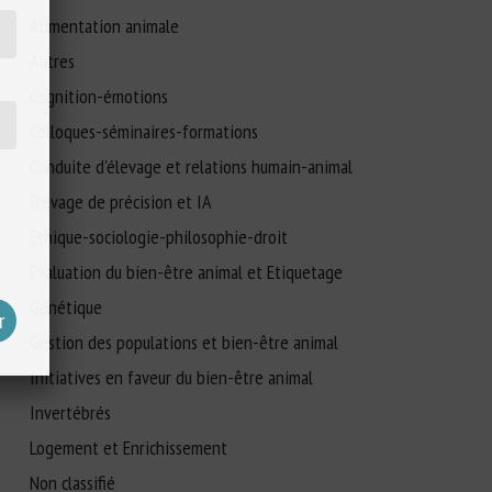
Alimentation animale
Autres
Cognition-émotions
Colloques-séminaires-formations
Conduite d'élevage et relations humain-animal
Elevage de précision et IA
Ethique-sociologie-philosophie-droit
Evaluation du bien-être animal et Etiquetage
Génétique
Gestion des populations et bien-être animal
Initiatives en faveur du bien-être animal
Invertébrés
Logement et Enrichissement
Non classifié