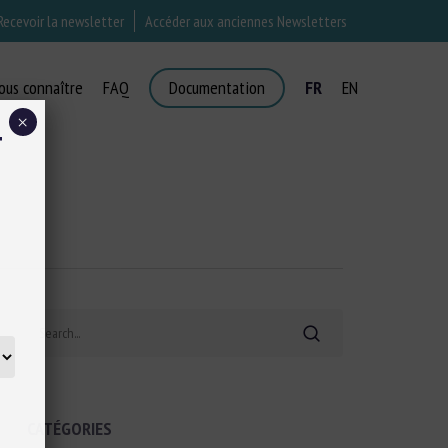
Recevoir la newsletter
Accéder aux anciennes Newsletters
ous connaître
FAQ
Documentation
FR
EN
×
T
Search
CATÉGORIES