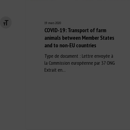
19 mars 2020
Changer la taille de la police
COVID-19: Transport of farm
animals between Member States
and to non-EU countries
Type de document : Lettre envoyée à
la Commission européenne par 37 ONG
Extrait en…