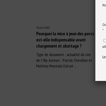
No
Or
30 avril 2020
*
Pourquoi la mise à jeun des porcs
est-elle indispensable avant
chargement et abattage ?
ut
Type de document : actualité du site
Le
de l’Ifip Auteurs : Patrick Chevillon et
Mathieu Monziols Extrait :…