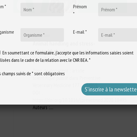
m *
Prénom
*
ganisme
E-mail *
15 avril 2020
Animal handling and stress-
related behaviour at mobile
En soumettant ce formulaire, j'accepte que les informations saisies soient
slaughter of cattle
ilisées dans le cadre de la relation avec le CNR BEA. *
Type de document : article
s champs suivis de * sont obligatoires
scientifique publié dans Preventive
Veterinary Medicine 177 : 104959.
DOI :
https://doi.org/10.1016/j.prevetmed.2020.104959
Auteurs :…