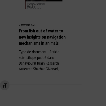
9 décembre 2021
From fish out of water to
new insights on navigation
mechanisms in animals
Type de document : Article
scientifique publié dans
Behavioural Brain Research
Auteurs : Shachar Givonad,…
Changer la taille de la police