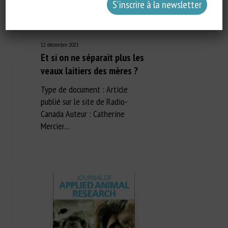
12 décembre 2021
Et si on ne séparait plus les
veaux laitiers des mères ?
Type de document : Article
publié sur le site de Radio-
Canada Auteur : Catherine
Mercier…