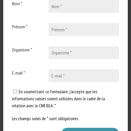
Nom *
13 décembre 2021
The Genetics of
Thermoregulation in Pigs: A
Review
Prénom *
Type de document : Revue
scientifique publiée dans
Organisme *
Frontiers in Veterinary Science
Auteurs : Jean-Luc…
E-mail *
En soumettant ce formulaire, j'accepte que les
informations saisies soient utilisées dans le cadre de la
relation avec le CNR BEA. *
Les champs suivis de * sont obligatoires