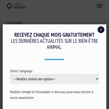
Skip
Menu
to
main
Fermer
content
Category
ELEVAGE DE PRÉCISION ET IA
×
RECEVEZ CHAQUE MOIS GRATUITEMENT
LES DERNIÈRES ACTUALITÉS SUR LE BIEN-ÊTRE
ANIMAL
Select language
Veuillez remplir le formulaire ci-dessous pour vous inscrire à
notre newsletter :