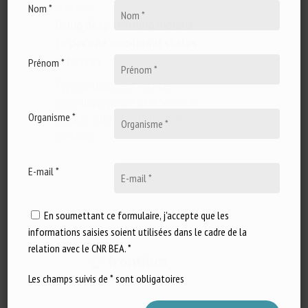
Nom *
23 avril 2025
Using deep learning models
to decode emotional states
in horses
Prénom *
Type de document : article
scientifique publié dans Scientific
Organisme *
Reports Auteurs : Phelipon, R.,
Lansade,…
E-mail *
En soumettant ce formulaire, j'accepte que les
informations saisies soient utilisées dans le cadre de la
relation avec le CNR BEA. *
Les champs suivis de * sont obligatoires