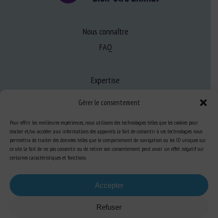
Nous connaître
FAQ
Expertise
S’informer sur le BEA
Gérer le consentement
Se former au BEA
Pour offrir les meilleures expériences, nous utilisons des technologies telles que les cookies pour
stocker et/ou accéder aux informations des appareils. Le fait de consentir à ces technologies nous
permettra de traiter des données telles que le comportement de navigation ou les ID uniques sur
Ressources
ce site. Le fait de ne pas consentir ou de retirer son consentement peut avoir un effet négatif sur
certaines caractéristiques et fonctions.
S’abonner aux actualités
Accepter
Refuser