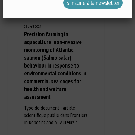
23 avril 2025
Precision farming in
aquaculture: non-invasive
monitoring of Atlantic
salmon (Salmo salar)
behaviour in response to
environmental conditions in
commercial sea cages for
health and welfare
assessment
Type de document : article
scientifique publié dans Frontiers
in Robotics and AI Auteurs :…