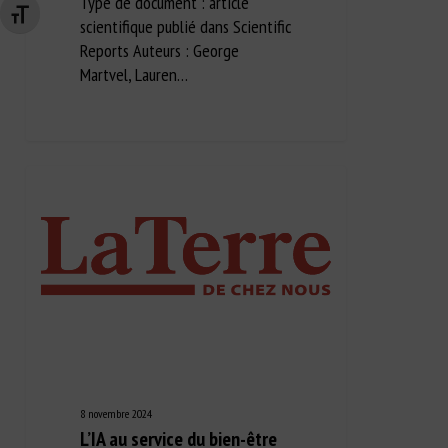
Type de document : article
Changer la taille de la police
scientifique publié dans Scientific
Reports Auteurs : George
Martvel, Lauren…
8 novembre 2024
L’IA au service du bien-être