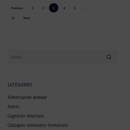
Previous
1
2
3
4
5
…
13
Next
Search
CATÉGORIES
Alimentation animale
Autres
Cognition-émotions
Colloques-séminaires-formations