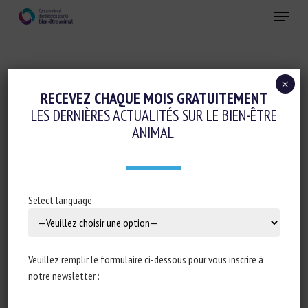
Skip
Menu
to
main
Fermer
content
×
RECEVEZ CHAQUE MOIS GRATUITEMENT
MOT-CLÉS :
AGRESSIVITÉ
LES DERNIÈRES ACTUALITÉS SUR LE BIEN-ÊTRE
ANIMAL
Colloque BOW : Le bâtiment d’élevage,
Select language
point de rencontre entre l’homme et
l’animal
Yannick Ramonet, Frédéric Kergourlay, Vanessa
Veuillez remplir le formulaire ci-dessous pour vous inscrire à
Lollivier
notre newsletter :
Publié en 2024