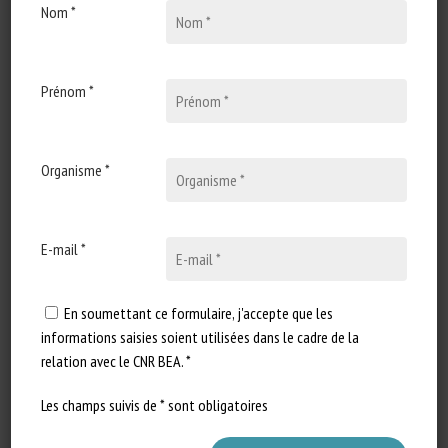
Nom *
Types de document
:
Revue technique
Catégories d'animaux
:
Bovins
,
Caprins
,
Équins
,
Ovins
,
Porcins
,
Volailles
Prénom *
Mots-clés
:
Adaptation de l'animal au milieu
,
Adaptation du
milieu à l'animal
,
Agression
,
Agressivité
,
Animal-based
measurement
,
Bâtiment d'élevage
,
Education
,
Élevage de
précision
,
Enjeux sociétaux
,
Enrichissement
,
Indicateur bien-
Organisme *
être
,
Logement
,
One Welfare
,
Relation homme-animal
,
Système d'élevage
,
Troubles comportementaux
En savoir plus
Accéder à la source
E-mail *
Signaler un lien mort
En soumettant ce formulaire, j'accepte que les
informations saisies soient utilisées dans le cadre de la
relation avec le CNR BEA. *
Indicator factsheets (EURCAW-Poultry-
Les champs suivis de * sont obligatoires
SFA)
EURCAW-Poultry-SFA