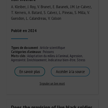
A. Kleiber, J. Roy, V. Brunet, E. Baranek, J.M. Le-Calvez,
T. Kerneis, A. Batard, S. Calvez, L. Pineau, S. Milla, V.
Guesdon, L. Calandreau, V. Colson
Publié en 2024
Types de document
:
Article scientifique
Catégories d'animaux
:
Poissons
Mots-clés
:
Adaptation du milieu à l'animal
,
Agression
,
Agressivité
,
Enrichissement
,
Indicateur bien-être
,
Stress
En savoir plus
Accéder à la source
Signaler un lien mort
Does the provision of live black soldier