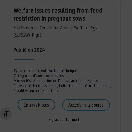
Welfare issues resulting from feed
restriction in pregnant sows
EU Reference Centre for Animal Welfare Pigs
(EURCAW-Pigs)
Publié en 2024
Types de document
:
Article technique
Catégories d'animaux
:
Porcins
Mots-clés
:
Adaptation de l'animal au milieu
,
Agression
,
Agressivité
,
Enrichissement
,
Indicateur bien-être
,
Logement
,
Troubles comportementaux
En savoir plus
Accéder à la source
Changer la taille de la police
Signaler un lien mort