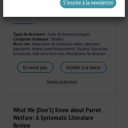
Publié en 2024
Types de document
:
Guide de bonnes pratiques
Catégories d'animaux
:
Volailles
Mots-clés
:
Adaptation de l'animal au milieu
,
Agression
,
Agressivité
,
Animal-based measurement
,
Douleur
,
Education
,
Euthanasie
,
Indicateur bien-être
,
Mutilations
,
Vocalisation
En savoir plus
Accéder à la source
Signaler un lien mort
What We (Don’t) Know about Parrot
Welfare: A Systematic Literature
Review