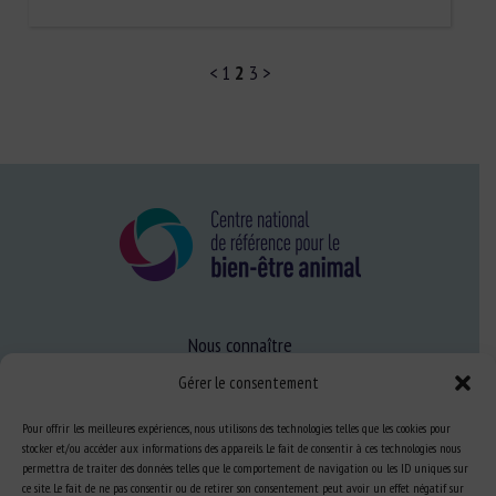
<
1
2
3
>
Nous connaître
FAQ
Gérer le consentement
Pour offrir les meilleures expériences, nous utilisons des technologies telles que les cookies pour
stocker et/ou accéder aux informations des appareils. Le fait de consentir à ces technologies nous
Expertise
permettra de traiter des données telles que le comportement de navigation ou les ID uniques sur
S’informer sur le BEA
ce site. Le fait de ne pas consentir ou de retirer son consentement peut avoir un effet négatif sur